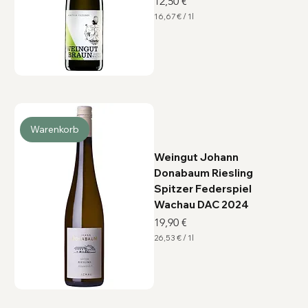
Preis
12,50 €
16,67 €
/
1l
1
6
,
6
7
€
p
r
o
1
L
Warenkorb
i
t
e
Weingut Johann
r
Donabaum Riesling
Spitzer Federspiel
Wachau DAC 2024
Preis
19,90 €
26,53 €
/
1l
2
6
,
5
3
€