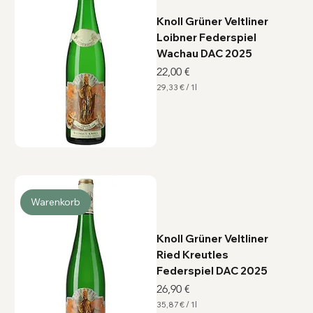
t
e
Knoll Grüner Veltliner
r
Loibner Federspiel
Wachau DAC 2025
Preis
22,00 €
29,33 €
/
1l
2
9
,
3
3
€
p
r
o
1
L
Warenkorb
i
t
e
r
Knoll Grüner Veltliner
Ried Kreutles
Federspiel DAC 2025
Preis
26,90 €
35,87 €
/
1l