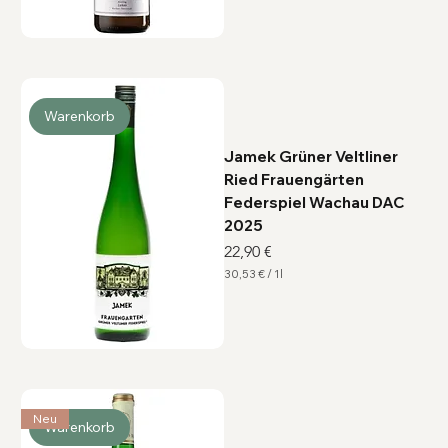
3
€
p
r
o
1
L
i
Warenkorb
t
e
r
Jamek Grüner Veltliner
Ried Frauengärten
Federspiel Wachau DAC
2025
Preis
22,90 €
30,53 €
/
1l
3
0
,
5
3
€
p
r
o
1
Neu
Warenkorb
L
i