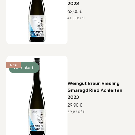
2023
Preis
62,00 €
41,33 €
/
1l
4
1
,
3
3
€
p
r
o
1
Neu
L
Warenkorb
i
t
e
r
Weingut Braun Riesling
Smaragd Ried Achleiten
2023
Preis
29,90 €
39,87 €
/
1l
3
9
,
8
7