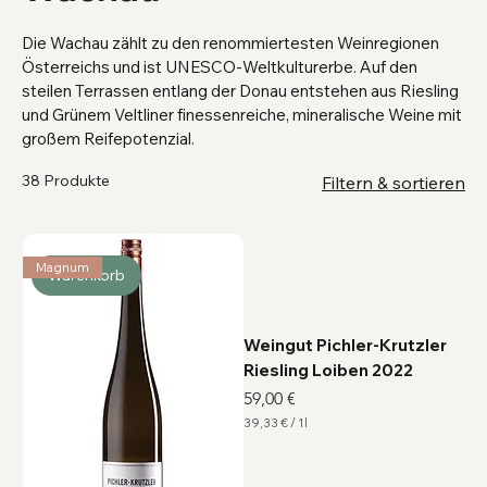
Die Wachau zählt zu den renommiertesten Weinregionen
Österreichs und ist UNESCO-Weltkulturerbe. Auf den
steilen Terrassen entlang der Donau entstehen aus Riesling
und Grünem Veltliner finessenreiche, mineralische Weine mit
großem Reifepotenzial.
38 Produkte
Filtern & sortieren
Magnum
Warenkorb
Weingut Pichler-Krutzler
Riesling Loiben 2022
Preis
59,00 €
39,33 €
/
1l
3
9
,
3