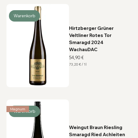
p
r
o
1
Warenkorb
L
i
t
Hirtzberger Grüner
e
r
Veltliner Rotes Tor
Smaragd 2024
WachauDAC
Preis
54,90 €
73,20 €
/
1l
7
3
,
2
0
€
p
r
o
1
Magnum
Warenkorb
L
i
t
e
Weingut Braun Riesling
r
Smaragd Ried Achleiten