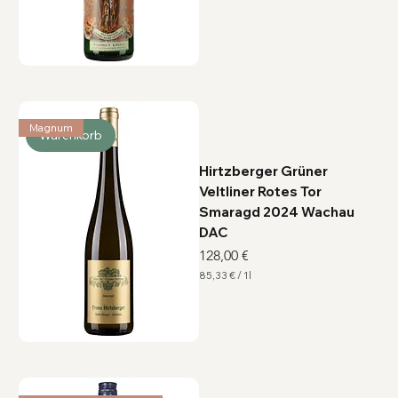
3
5
,
8
7
€
p
r
o
1
Magnum
L
Warenkorb
i
t
e
Hirtzberger Grüner
r
Veltliner Rotes Tor
Smaragd 2024 Wachau
DAC
Preis
128,00 €
85,33 €
/
1l
8
5
,
3
3
€
p
r
o