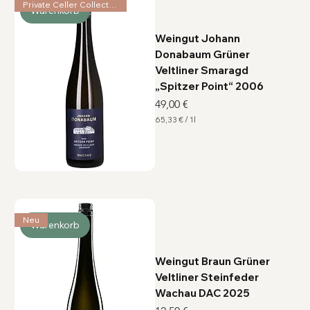
1
Private Celler Collection
Warenkorb
L
i
t
Weingut Johann
e
r
Donabaum Grüner
Veltliner Smaragd
„Spitzer Point“ 2006
Preis
49,00 €
65,33 €
/
1l
6
5
,
3
3
€
p
r
o
1
Neu
Warenkorb
L
i
t
e
Weingut Braun Grüner
r
Veltliner Steinfeder
Wachau DAC 2025