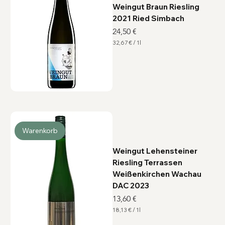
Weingut Braun Riesling
2021 Ried Simbach
Preis
24,50 €
32,67 €
/
1l
3
2
,
6
7
€
p
r
o
1
L
i
Warenkorb
t
e
r
Weingut Lehensteiner
Riesling Terrassen
Weißenkirchen Wachau
DAC 2023
Preis
13,60 €
18,13 €
/
1l
1
8