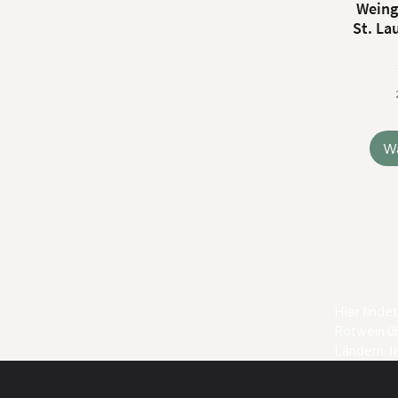
Weing
St. La
W
Hier finde
Rotwein ü
Ländern. I