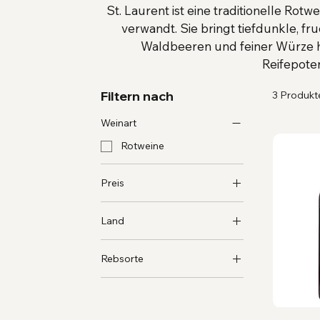
St. Laurent ist eine traditionelle Rot
verwandt. Sie bringt tiefdunkle, f
Waldbeeren und feiner Würze h
Reifepoten
Filtern nach
3 Produkt
Weinart
Rotweine
Preis
Land
18 €
25 €
Österreich
Rebsorte
St. Laurent