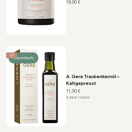
Preis
18,00 €
Öl
Warenkorb
A. Gere Traubenkernöl –
Kaltgepresst
Preis
11,50 €
9,58 €
/
100ml
9
,
5
8
€
p
r