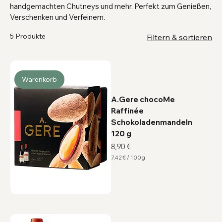
handgemachten Chutneys und mehr. Perfekt zum Genießen,
Verschenken und Verfeinern.
5 Produkte
Filtern & sortieren
Warenkorb
A.Gere chocoMe
Raffinée
Schokoladenmandeln
120 g
Preis
8,90 €
7,42 €
/
100g
7
,
4
2
€
p
r
o