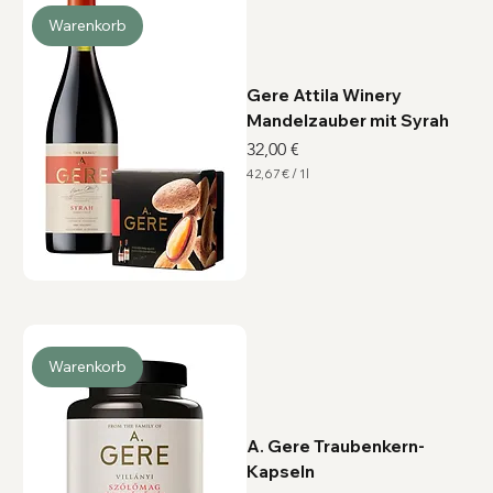
1
0
Warenkorb
0
G
r
a
m
Gere Attila Winery
m
Mandelzauber mit Syrah
Preis
32,00 €
42,67 €
/
1l
4
2
,
6
7
€
p
r
o
1
L
i
Warenkorb
t
e
r
A. Gere Traubenkern-
Kapseln