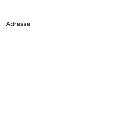
Adresse
+43 676 4372054
office@jbgastro.at
Am Hammerrain 358
5542 Flachau