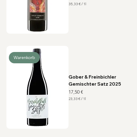
35,33 €
/
1l
3
5
,
3
3
€
p
r
o
1
L
i
Warenkorb
t
e
r
Gober & Freinbichler
Gemischter Satz 2025
Preis
17,50 €
23,33 €
/
1l
2
3
,
3
3
€
p
r