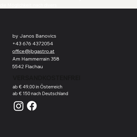
die Möglichkeit, nach divers
by Janos Banovics
+43 676 4372054
office@jbgastro.at
Am Hammerrain 358
5542 Flachau
VERSANDKOSTENFREI
ab € 49,00 in Österreich
ab € 150 nach Deutschland