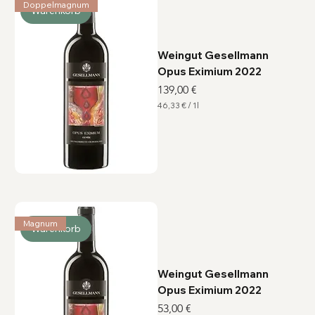
Doppelmagnum
i
Warenkorb
t
e
r
Weingut Gesellmann
Opus Eximium 2022
Preis
139,00 €
46,33 €
/
1l
4
6
,
3
3
€
p
r
o
1
L
Magnum
i
Warenkorb
t
e
r
Weingut Gesellmann
Opus Eximium 2022
Preis
53,00 €