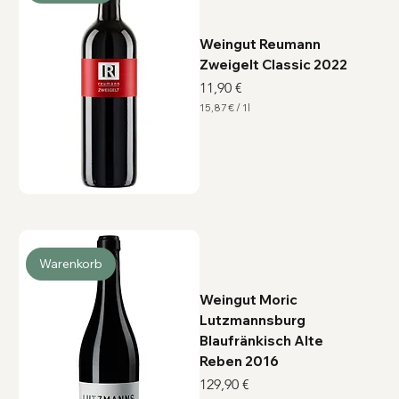
e
r
Weingut Reumann
Zweigelt Classic 2022
Preis
11,90 €
15,87 €
/
1l
1
5
,
8
7
€
p
r
o
1
L
i
Warenkorb
t
e
r
Weingut Moric
Lutzmannsburg
Blaufränkisch Alte
Reben 2016
Preis
129,90 €