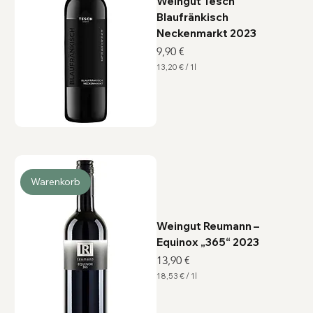
Weingut Tesch
Blaufränkisch
Neckenmarkt 2023
Preis
9,90 €
13,20 €
/
1l
1
3
,
2
0
€
p
r
o
1
L
Warenkorb
i
t
e
r
Weingut Reumann –
Equinox „365“ 2023
Preis
13,90 €
18,53 €
/
1l
1
8
,
5