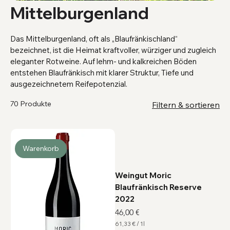
Mittelburgenland
Das Mittelburgenland, oft als „Blaufränkischland“
bezeichnet, ist die Heimat kraftvoller, würziger und zugleich
eleganter Rotweine. Auf lehm- und kalkreichen Böden
entstehen Blaufränkisch mit klarer Struktur, Tiefe und
ausgezeichnetem Reifepotenzial.
70 Produkte
Filtern & sortieren
Warenkorb
Weingut Moric
Blaufränkisch Reserve
2022
Preis
46,00 €
61,33 €
/
1l