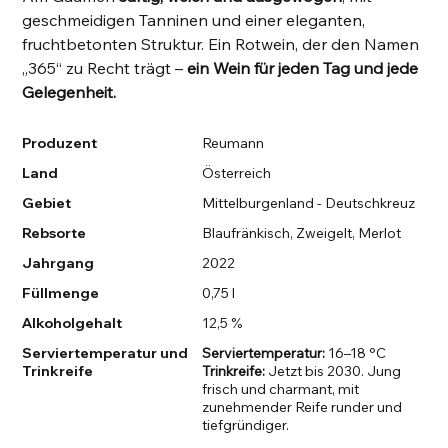
geschmeidigen Tanninen und einer eleganten,
fruchtbetonten Struktur. Ein Rotwein, der den Namen
„365“ zu Recht trägt –
ein Wein für jeden Tag und jede
Gelegenheit.
Produzent
Reumann
Land
Österreich
Gebiet
Mittelburgenland - Deutschkreuz
Rebsorte
Blaufränkisch, Zweigelt, Merlot
Jahrgang
2022
Füllmenge
0,75 l
Alkoholgehalt
12,5 %
Serviertemperatur und
Serviertemperatur:
16–18 °C
Trinkreife
Trinkreife:
Jetzt bis 2030. Jung
frisch und charmant, mit
zunehmender Reife runder und
tiefgründiger.