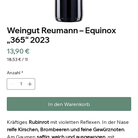
Weingut Reumann – Equinox
„365“ 2023
Preis
13,90 €
18,53 €
/
1l
18,53 €
pro
Anzahl
*
1
Liter
In den Warenkorb
Kräftiges
Rubinrot
mit violetten Reflexen. In der Nase
reife Kirschen, Brombeeren und feine Gewürznoten
.
Am Gaumen
saftig, weich und ausgewogen
, mit