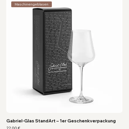
Maschinengeblasen
Gabriel-Glas StandArt – 1er Geschenkverpackung
Ga
Preis
Pre
22,00 €
41,