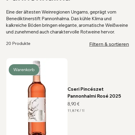
Eine der ältesten Weinregionen Ungarns, geprägt vom
Benediktinerstift Pannonhalma. Das kühle Klima und
kalkreiche Böden bringen elegante, aromatische Weißweine
und zunehmend auch charaktervolle Rotweine hervor.
20 Produkte
Filtern & sortieren
Warenkorb
Cseri Pincészet
Pannonhalmi Rosé 2025
Preis
8,90 €
11,87 €
/
1l
1
1
,
8
7