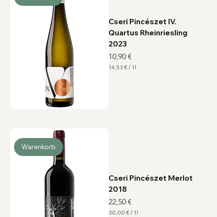
e
r
Cseri Pincészet IV.
Quartus Rheinriesling
2023
Preis
10,90 €
14,53 €
/
1l
1
4
,
5
3
€
p
r
o
1
L
Warenkorb
i
t
e
r
Cseri Pincészet Merlot
2018
Preis
22,50 €
30,00 €
/
1l