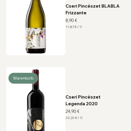
r
Cseri Pincészet BLABLA
Frizzante
Preis
8,90 €
11,87 €
/
1l
1
1
,
8
7
€
p
r
o
1
L
i
Warenkorb
t
e
r
Cseri Pincészet
Legenda 2020
Preis
24,90 €
33,20 €
/
1l
3
3
,