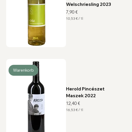
Welschriesling 2023
Preis
7,90 €
10,53 €
/
1l
1
0
,
5
3
€
p
r
o
1
L
i
Warenkorb
t
e
r
Herold Pincészet
Maszek 2022
Preis
12,40 €
16,53 €
/
1l
1
6
,
5
3