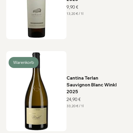
Preis
9,90 €
13,20 €
/
1l
1
3
,
2
0
€
p
r
o
1
L
Warenkorb
i
t
e
r
Cantina Terlan
Sauvignon Blanc Winkl
2025
Preis
24,90 €
33,20 €
/
1l
3
3
,
2
0
€