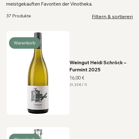
meistgekauften Favoriten der Vinotheka.
37 Produkte
Filtern & sortieren
Warenkorb
Weingut Heidi Schröck –
Furmint 2025
Preis
16,00 €
21,33 €
/
1l
2
1
,
3
3
€
p
r
o
1
L
i