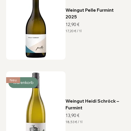
r
Weingut Pelle Furmint
2025
Preis
12,90 €
17,20 €
/
1l
1
7
,
2
0
€
p
r
o
1
L
Neu
i
Warenkorb
t
e
r
Weingut Heidi Schröck –
Furmint
Preis
13,90 €
18,53 €
/
1l
1
8