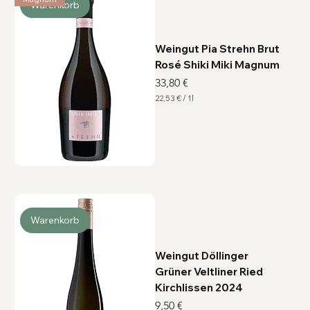
i
Warenkorb
t
e
r
Weingut Pia Strehn Brut
Rosé Shiki Miki Magnum
Preis
33,80 €
22,53 €
/
1l
2
2
,
5
3
€
p
r
o
1
L
i
Warenkorb
t
e
r
Weingut Döllinger
Grüner Veltliner Ried
Kirchlissen 2024
Preis
9,50 €