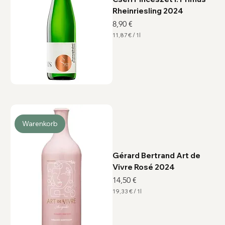
Rheinriesling 2024
Preis
8,90 €
11,87 €
/
1l
1
1
,
8
7
€
p
r
o
1
L
i
Warenkorb
t
e
r
Gérard Bertrand Art de
Vivre Rosé 2024
Preis
14,50 €
19,33 €
/
1l
1
9
,
3
3