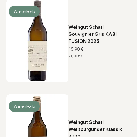
1
L
i
Warenkorb
t
e
r
Weingut Scharl
Souvignier Gris KABI
FUSION 2025
Preis
15,90 €
21,20 €
/
1l
2
1
,
2
0
€
p
r
o
1
L
Warenkorb
i
t
e
r
Weingut Scharl
Weißburgunder Klassik
2025