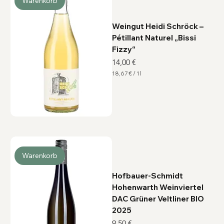
Warenkorb
t
e
r
Weingut Heidi Schröck –
Pétillant Naturel „Bissi
Fizzy“
Preis
14,00 €
18,67 €
/
1l
1
8
,
6
7
€
p
r
o
1
L
Warenkorb
i
t
e
Hofbauer-Schmidt
r
Hohenwarth Weinviertel
DAC Grüner Veltliner BIO
2025
Preis
9,50 €