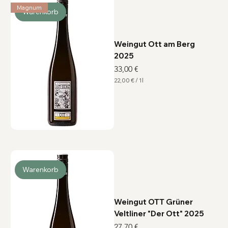
L
Magnum
i
Warenkorb
t
e
r
Weingut Ott am Berg
2025
Preis
33,00 €
22,00 €
/
1l
2
2
,
0
0
€
p
r
o
1
L
i
Warenkorb
t
e
r
Weingut OTT Grüner
Veltliner "Der Ott" 2025
Preis
27,70 €