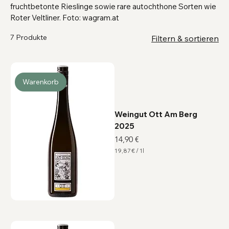
fruchtbetonte Rieslinge sowie rare autochthone Sorten wie
Roter Veltliner. Foto: wagram.at
7 Produkte
Filtern & sortieren
Warenkorb
Weingut Ott Am Berg
2025
Preis
14,90 €
19,87 €
/
1l
1
9
,
8
7
€
p
r
o
1