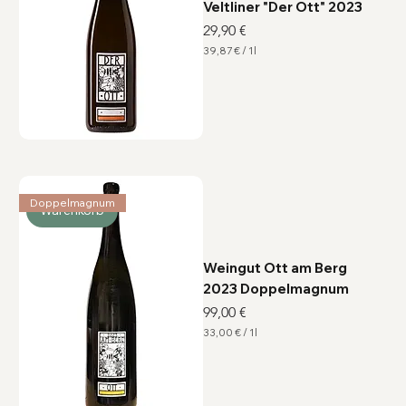
Veltliner "Der Ott" 2023
Preis
29,90 €
39,87 €
/
1l
3
9
,
8
7
€
p
r
o
1
L
Doppelmagnum
i
Warenkorb
t
e
r
Weingut Ott am Berg
2023 Doppelmagnum
Preis
99,00 €
33,00 €
/
1l
3
3
,
0
0