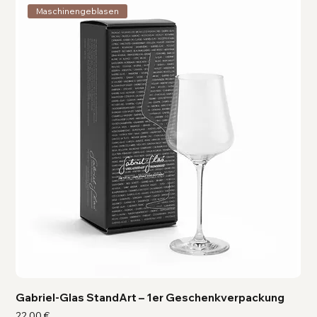
Maschinengeblasen
Gabriel-Glas StandArt – 1er Geschenkverpackung
Ga
Preis
Pre
22,00 €
41,