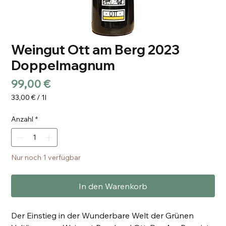
Weingut Ott am Berg 2023
Doppelmagnum
Preis
99,00 €
33,00 €
/
1l
33,00 €
pro
Anzahl
*
1
Liter
Nur noch 1 verfügbar
In den Warenkorb
Der Einstieg in der Wunderbare Welt der Grünen