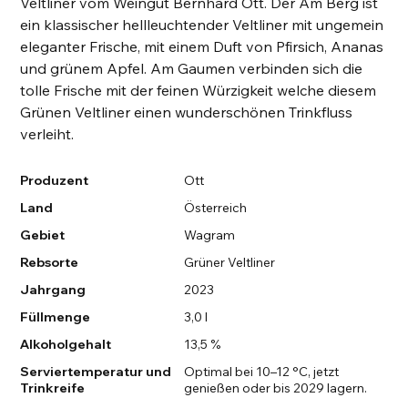
Veltliner vom Weingut Bernhard Ott. Der Am Berg ist
ein klassischer hellleuchtender Veltliner mit ungemein
eleganter Frische, mit einem Duft von Pfirsich, Ananas
und grünem Apfel. Am Gaumen verbinden sich die
tolle Frische mit der feinen Würzigkeit welche diesem
Grünen Veltliner einen wunderschönen Trinkfluss
verleiht.
Produzent
Ott
Land
Österreich
Gebiet
Wagram
Rebsorte
Grüner Veltliner
Jahrgang
2023
Füllmenge
3,0 l
Alkoholgehalt
13,5 %
Serviertemperatur und
Optimal bei 10–12 °C, jetzt
Trinkreife
genießen oder bis 2029 lagern.