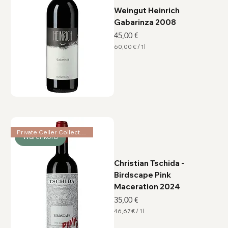
r
Weingut Heinrich
Gabarinza 2008
Preis
45,00 €
60,00 €
/
1l
6
0
,
0
0
€
p
r
o
1
L
Private Celler Collection
i
Warenkorb
t
e
r
Christian Tschida -
Birdscape Pink
Maceration 2024
Preis
35,00 €
46,67 €
/
1l
4
6