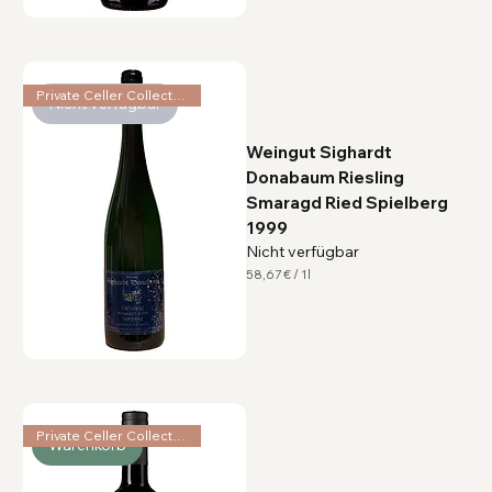
€
p
r
o
1
L
Private Celler Collection
Nicht verfügbar
i
t
e
r
Weingut Sighardt
Donabaum Riesling
Smaragd Ried Spielberg
1999
Nicht verfügbar
58,67 €
/
1l
5
8
,
6
7
€
p
r
o
1
Private Celler Collection
Warenkorb
L
i
t
e