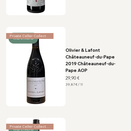
,
6
7
€
p
r
o
1
Private Celler Collection
L
Warenkorb
i
t
e
Olivier & Lafont
r
Châteauneuf-du-Pape
2019 Châteauneuf-du-
Pape AOP
Preis
29,90 €
39,87 €
/
1l
3
9
,
8
7
€
p
r
o
1
Private Celler Collection
Warenkorb
L