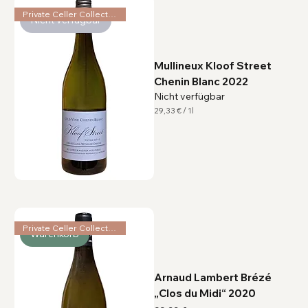
1
L
Private Celler Collection
Nicht verfügbar
i
t
e
r
Mullineux Kloof Street
Chenin Blanc 2022
Nicht verfügbar
29,33 €
/
1l
2
9
,
3
3
€
p
r
o
1
L
i
Private Celler Collection
Warenkorb
t
e
r
Arnaud Lambert Brézé
„Clos du Midi“ 2020