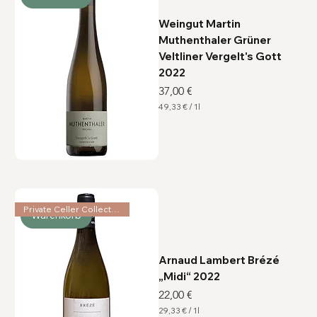
i
t
Weingut Martin
e
r
Muthenthaler Grüner
Veltliner Vergelt's Gott
2022
Preis
37,00 €
49,33 €
/
1l
4
9
,
3
3
€
p
r
o
1
Private Celler Collection
Warenkorb
L
i
t
e
r
Arnaud Lambert Brézé
„Midi“ 2022
Preis
22,00 €
29,33 €
/
1l