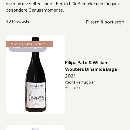
die man nur selten findet. Perfekt für Sammler und für ganz
besondere Genussmomente.
40 Produkte
Filtern & sortieren
Private Celler Collection
Nicht verfügbar
Filipa Pato & William
Wouters Dinamica Baga
2021
Nicht verfügbar
21,33 €
/
1l
2
1
,
3
3
€
p
r
o
1