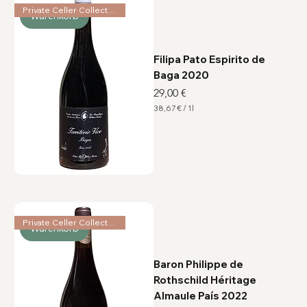
L
Private Celler Collection
Warenkorb
i
t
e
r
Filipa Pato Espirito de
Baga 2020
Preis
29,00 €
38,67 €
/
1l
3
8
,
6
7
€
p
r
o
1
L
Private Celler Collection
i
Warenkorb
t
e
r
Baron Philippe de
Rothschild Héritage
Almaule País 2022