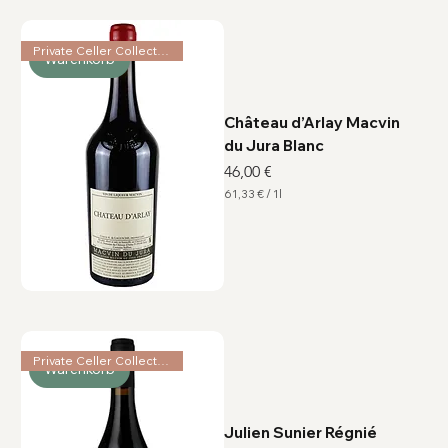
r
o
1
L
Private Celler Collection
i
Warenkorb
t
e
r
Château d’Arlay Macvin
du Jura Blanc
Preis
46,00 €
61,33 €
/
1l
6
1
,
3
3
€
p
r
o
1
L
Private Celler Collection
i
Warenkorb
t
e
r
Julien Sunier Régnié