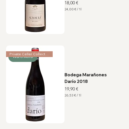
Preis
18,00 €
24,00 €
/
1l
2
4
,
0
0
€
p
r
o
1
Private Celler Collection
L
Warenkorb
i
t
e
r
Bodega Marañones
Darío 2018
Preis
19,90 €
26,53 €
/
1l
2
6
,
5
3
€
p