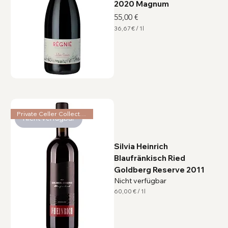
2020 Magnum
Preis
55,00 €
36,67 €
/
1l
3
6
,
6
7
€
p
r
o
1
L
Private Celler Collection
i
Nicht verfügbar
t
e
r
Silvia Heinrich
Blaufränkisch Ried
Goldberg Reserve 2011
Nicht verfügbar
60,00 €
/
1l
6
0
,
0
0