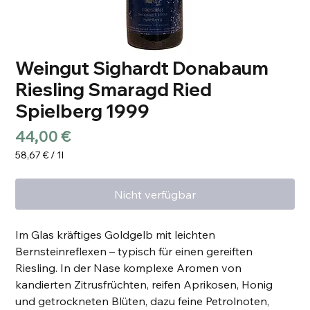
Weingut Sighardt Donabaum
Riesling Smaragd Ried
Spielberg 1999
Preis
44,00 €
58,67 €
/
1l
58,67 €
pro
Nicht verfügbar
1
Liter
Im Glas kräftiges Goldgelb mit leichten
Bernsteinreflexen – typisch für einen gereiften
Riesling. In der Nase komplexe Aromen von
kandierten Zitrusfrüchten, reifen Aprikosen, Honig
und getrockneten Blüten, dazu feine Petrolnoten,