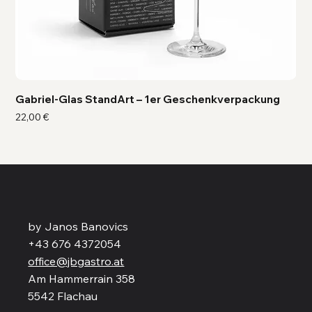
Gabriel-Glas StandArt – 1er Geschenkverpackung
Ga
Preis
Pre
22,00 €
41,
by Janos Banovics
+43 676 4372054
office@jbgastro.at
Am Hammerrain 358
5542 Flachau