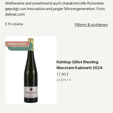
Weißweine und zunehmend auch charaktervolle Rotweine,
geprägt von Innovation und junger Winzergeneration. Foto:
delinat.com
5 Produkte
Filtern & sortieren
Halbtrocken
Warenkorb
Kühling-Gillot Riesling
Nierstein Kabinett 2024
Preis
17,90 €
23,87 €
/
1l
2
3
,
8
7
€
p
r
o