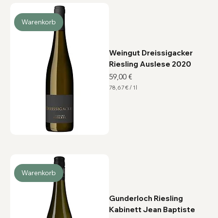
1
L
i
Warenkorb
t
e
r
Weingut Dreissigacker
Riesling Auslese 2020
Preis
59,00 €
78,67 €
/
1l
7
8
,
6
7
€
p
r
o
1
L
i
Warenkorb
t
e
r
Gunderloch Riesling
Kabinett Jean Baptiste