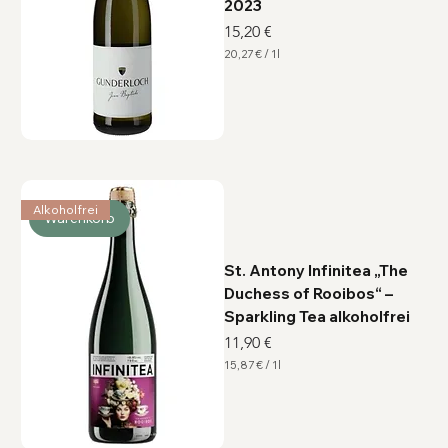
2023
Preis
15,20 €
20,27 €
/
1l
2
0
,
2
7
€
p
r
o
1
Alkoholfrei
L
Warenkorb
i
t
e
r
St. Antony Infinitea „The
Duchess of Rooibos“ –
Sparkling Tea alkoholfrei
Preis
11,90 €
15,87 €
/
1l
1
5
,
8
7