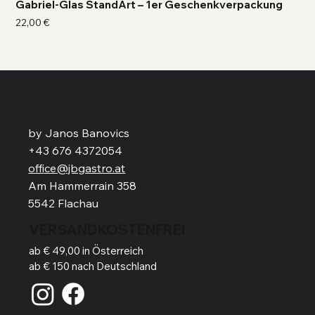
Gabriel-Glas StandArt – 1er Geschenkverpackung
Ga
Preis
Pre
22,00 €
41,
by Janos Banovics
+43 676 4372054
office@jbgastro.at
Am Hammerrain 358
5542 Flachau
VERSANDKOSTENFREI
ab € 49,00 in Österreich
ab € 150 nach Deutschland