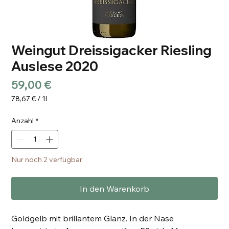
Weingut Dreissigacker Riesling
Auslese 2020
Preis
59,00 €
78,67 €
/
1l
78,67 €
pro
Anzahl
*
1
Liter
Nur noch 2 verfügbar
In den Warenkorb
Goldgelb mit brillantem Glanz. In der Nase