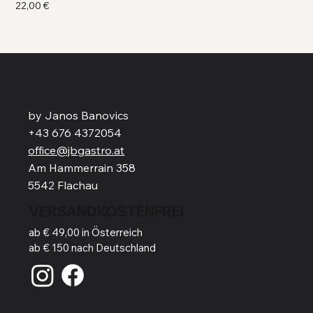
Preis
Pre
22,00 €
41,
by Janos Banovics
+43 676 4372054
office@jbgastro.at
Am Hammerrain 358
5542 Flachau
VERSANDKOSTENFREI
ab € 49,00 in Österreich
ab € 150 nach Deutschland