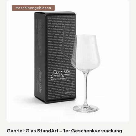
Maschinengeblasen
Gabriel-Glas StandArt – 1er Geschenkverpackung
Ga