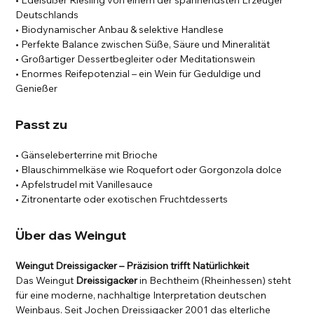
• Edelsüßer Riesling von einem der spannendsten Erzeuger
Deutschlands
• Biodynamischer Anbau & selektive Handlese
• Perfekte Balance zwischen Süße, Säure und Mineralität
• Großartiger Dessertbegleiter oder Meditationswein
• Enormes Reifepotenzial – ein Wein für Geduldige und
Genießer
Passt zu
• Gänseleberterrine mit Brioche
• Blauschimmelkäse wie Roquefort oder Gorgonzola dolce
• Apfelstrudel mit Vanillesauce
• Zitronentarte oder exotischen Fruchtdesserts
Über das Weingut
Weingut Dreissigacker – Präzision trifft Natürlichkeit
Das Weingut
Dreissigacker
in Bechtheim (Rheinhessen) steht
für eine moderne, nachhaltige Interpretation deutschen
Weinbaus. Seit Jochen Dreissigacker 2001 das elterliche