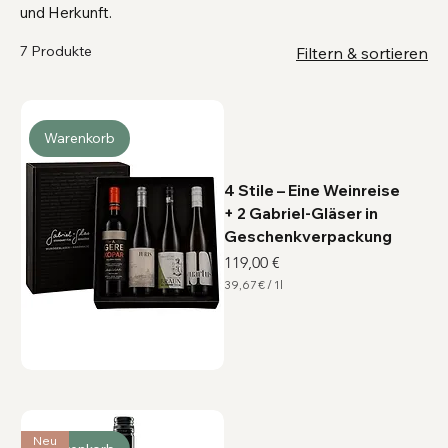
und Herkunft.
7 Produkte
Filtern & sortieren
Warenkorb
4 Stile – Eine Weinreise
+ 2 Gabriel-Gläser in
Geschenkverpackung
Preis
119,00 €
39,67 €
/
1l
3
9
,
6
7
€
p
r
o
1
Neu
L