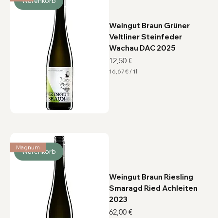
Warenkorb
i
t
e
r
Weingut Braun Grüner
Veltliner Steinfeder
Wachau DAC 2025
Preis
12,50 €
16,67 €
/
1l
1
6
,
6
7
€
p
r
o
1
Magnum
L
Warenkorb
i
t
e
r
Weingut Braun Riesling
Smaragd Ried Achleiten
2023
Preis
62,00 €