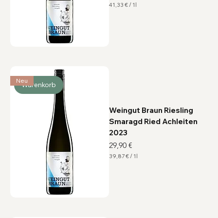
41,33 €
/
1l
4
1
,
3
3
€
p
r
o
1
Neu
L
Warenkorb
i
t
e
r
Weingut Braun Riesling
Smaragd Ried Achleiten
2023
Preis
29,90 €
39,87 €
/
1l
3
9
,
8
7
€
p
r