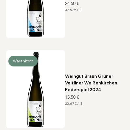
Preis
24,50 €
32,67 €
/
1l
3
2
,
6
7
€
p
r
o
1
L
i
Warenkorb
t
e
r
Weingut Braun Grüner
Veltliner Weißenkirchen
Federspiel 2024
Preis
15,50 €
20,67 €
/
1l
2
0
,
6
7
€