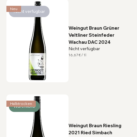
o
1
Neu
L
Nicht verfügbar
i
t
e
r
Weingut Braun Grüner
Veltliner Steinfeder
Wachau DAC 2024
Nicht verfügbar
16,67 €
/
1l
1
6
,
6
7
€
p
r
o
1
L
Halbtrocken
Warenkorb
i
t
e
r
Weingut Braun Riesling
2021 Ried Simbach