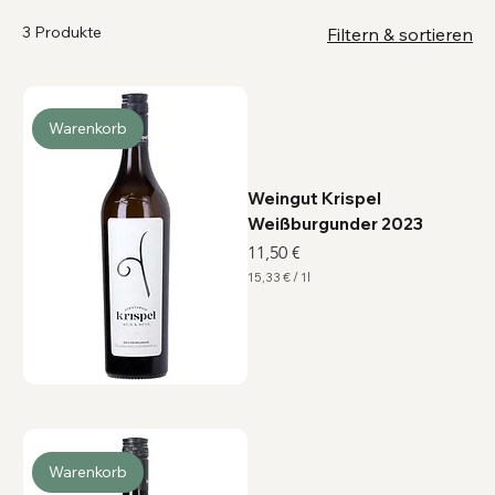
3 Produkte
Filtern & sortieren
Warenkorb
Weingut Krispel
Weißburgunder 2023
Preis
11,50 €
15,33 €
/
1l
1
5
,
3
3
€
p
r
o
1
L
i
Warenkorb
t
e