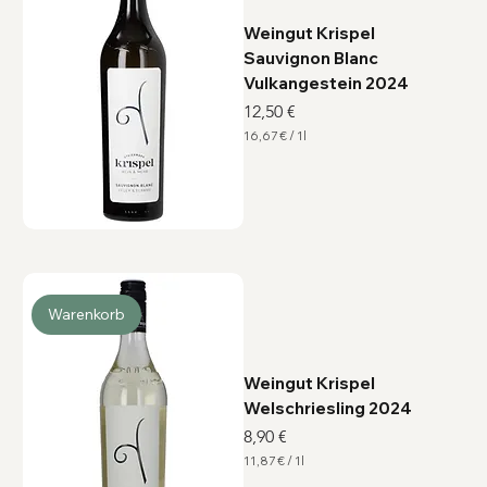
r
Weingut Krispel
Sauvignon Blanc
Vulkangestein 2024
Preis
12,50 €
16,67 €
/
1l
1
6
,
6
7
€
p
r
o
1
L
Warenkorb
i
t
e
r
Weingut Krispel
Welschriesling 2024
Preis
8,90 €
11,87 €
/
1l
1