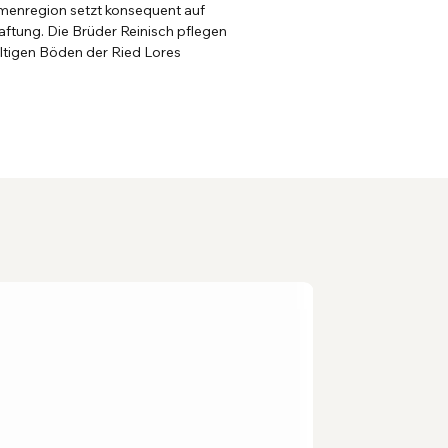
rmenregion setzt konsequent auf
ftung. Die Brüder Reinisch pflegen
altigen Böden der Ried Lores
.
Maschineng