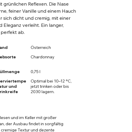
it grünlichen Reflexen. Die Nase
rne, feiner Vanille und einem Hauch
sich dicht und cremig, mit einer
Eleganz verleiht. Ein langer,
perfekt ab.
and
Österreich
ebsorte
Chardonnay
üllmenge
0,75 l
erviertempe
Optimal bei 10–12 °C,
atur und
jetzt trinken oder bis
rinkreife
2030 lagern.
esen und im Keller mit großer
n, der Ausbau findet in sorgfältig
e cremige Textur und dezente