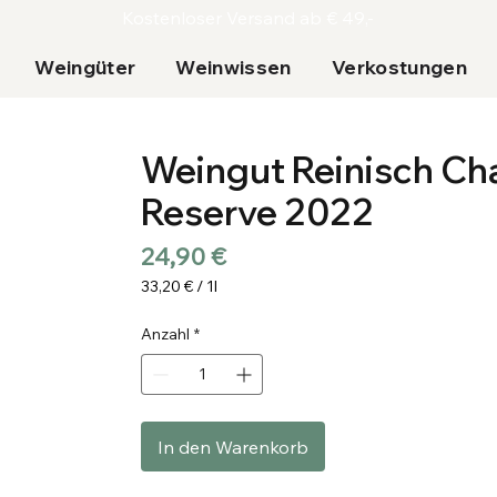
Kostenloser Versand ab € 49,-
Weingüter
Weinwissen
Verkostungen
Weingut Reinisch Ch
Reserve 2022
Preis
24,90 €
33,20 €
/
1l
33,20 €
pro
Anzahl
*
1
Liter
In den Warenkorb