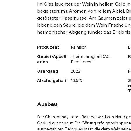
Im Glas leuchtet der Wein in hellem Gelb m
begeistert mit Aromen von reifem Apfel, Bi
gerösteter Haselnüsse. Am Gaumen zeigt er 
lebendigen Säure, die dem Wein Frische und 
harmonischer Abgang rundet das Erlebnis 
Produzent
Reinisch
L
Gebiet/Appell
Thermenregion DAC -
R
ation
Ried Lores
Jahrgang
2022
F
Alkoholgehalt
13,5 %
S
r
T
Ausbau
Der Chardonnay Lores Reserve wird von Hand gel
Geduld ausgebaut. Die Gärung erfolgt teils sponta
ausgewählten Barriques statt, die dem Wein sein