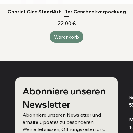
Gabriel-Glas StandArt – 1er Geschenkverpackung
Preis
22,00 €
Warenkorb
V
Abonniere unseren 
R
Newsletter
5
Abonniere unseren Newsletter und 
M
erhalte Updates zu besonderen 
1
Weinerlebnissen, Öffnungszeiten und 