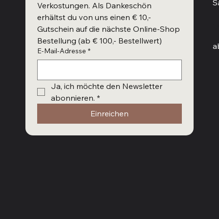
S
Verkostungen. Als Dankeschön 
erhältst du von uns einen € 10,- 
W
Gutschein auf die nächste Online-Shop 
Bestellung (ab € 100,- Bestellwert)
a
E-Mail-Adresse
*
Ja, ich möchte den Newsletter 
abonnieren.
*
Einreichen