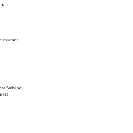
en.
Holznuance
der Saibling
anat