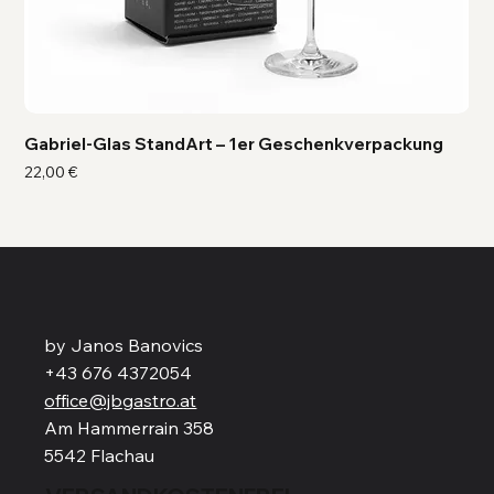
Gabriel-Glas StandArt – 1er Geschenkverpackung
Ga
Preis
Pre
22,00 €
41,
by Janos Banovics
+43 676 4372054
office@jbgastro.at
Am Hammerrain 358
5542 Flachau