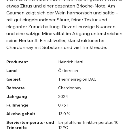
etwas Zitrus und einer dezenten Brioche-Note. Am
Gaumen zeigt sich der Wein harmonisch und saftig –
mit gut eingebundener Säure, feiner Textur und
eleganter Zurückhaltung. Dezent nussige Nuancen
und eine salzige Mineralität im Abgang unterstreichen
seine Herkunft. Ein stilvoller, klar strukturierter
Chardonnay mit Substanz und viel Trinkfreude.
Produzent
Heinrich Hartl
Land
Österreich
Gebiet
Thermenregion DAC
Rebsorte
Chardonnay
Jahrgang
2024
Füllmenge
0,75 l
Alkoholgehalt
13,0 %
Serviertemperatur und
Empfohlene Trinktemperatur: 10–
Trinkreife
12 °C