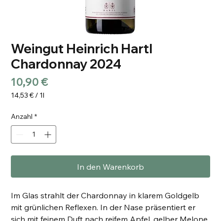
Weingut Heinrich Hartl
Chardonnay 2024
Preis
10,90 €
14,53 €
/
1l
14,53 €
pro
Anzahl
*
1
Liter
In den Warenkorb
Im Glas strahlt der Chardonnay in klarem Goldgelb
mit grünlichen Reflexen. In der Nase präsentiert er
sich mit feinem Duft nach reifem Apfel, gelber Melone,