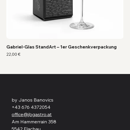
Gabriel-Glas StandArt – 1er Geschenkverpackung
Ga
Preis
Pre
22,00 €
41,
by Janos Banovics
+43 676 4372054
office@jbgastro.at
Am Hammerrain 358
5542 Flachau