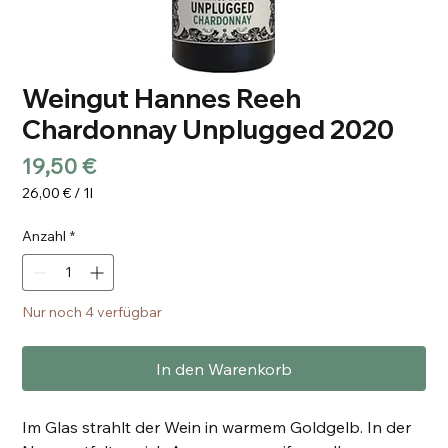
Weingut Hannes Reeh
Chardonnay Unplugged 2020
Preis
19,50 €
26,00 €
/
1l
26,00 €
pro
Anzahl
*
1
Liter
Nur noch 4 verfügbar
In den Warenkorb
Im Glas strahlt der Wein in warmem Goldgelb. In der