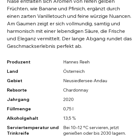
Nase entfalten sich Aromen von reifen gelben
Früchten, wie Banane und Pfirsich, ergänzt durch
einen zarten Vanilletouch und feine würzige Nuancen.
Am Gaumen zeigt er sich vollmundig, samtig und
harmonisch mit einer lebendigen Säure, die Frische
und Eleganz vermittelt. Der lange Abgang rundet das
Geschmackserlebnis perfekt ab.
Produzent
Hannes Reeh
Land
Österreich
Gebiet
Neusiedlersee-Andau
Rebsorte
Chardonnay
Jahrgang
2020
Füllmenge
0,75 l
Alkoholgehalt
13,5 %
Serviertemperatur und
Bei 10–12 °C servieren, jetzt
Trinkreife
genießen oder bis 2030 lagern.