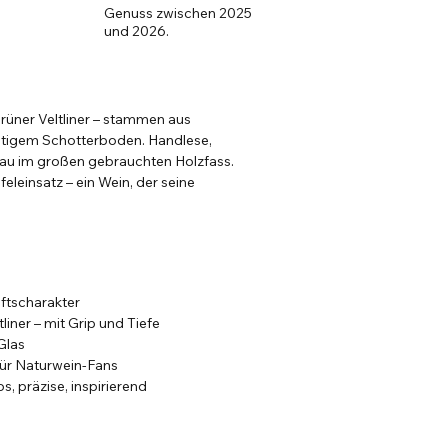
Genuss zwischen 2025
und 2026.
üner Veltliner – stammen aus
ltigem Schotterboden. Handlese,
au im großen gebrauchten Holzfass.
eleinsatz – ein Wein, der seine
ftscharakter
ner – mit Grip und Tiefe
 Glas
 für Naturwein-Fans
, präzise, inspirierend