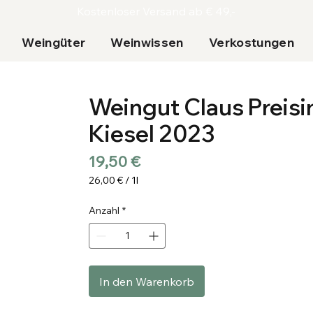
Kostenloser Versand ab € 49,-
Weingüter
Weinwissen
Verkostungen
Weingut Claus Preisi
Kiesel 2023
Preis
19,50 €
26,00 €
/
1l
26,00 €
pro
Anzahl
*
1
Liter
In den Warenkorb