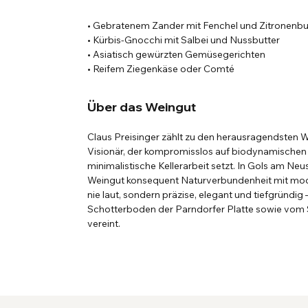
• Gebratenem Zander mit Fenchel und Zitronenbu
• Kürbis-Gnocchi mit Salbei und Nussbutter
• Asiatisch gewürzten Gemüsegerichten
• Reifem Ziegenkäse oder Comté
Über das Weingut
Claus Preisinger zählt zu den herausragendsten 
Visionär, der kompromisslos auf biodynamische
minimalistische Kellerarbeit setzt. In Gols am Neu
Weingut konsequent Naturverbundenheit mit mod
nie laut, sondern präzise, elegant und tiefgründi
Schotterboden der Parndorfer Platte sowie vom S
vereint.