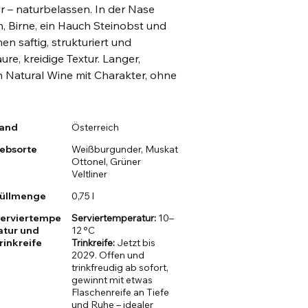
r – naturbelassen. In der Nase
n, Birne, ein Hauch Steinobst und
en saftig, strukturiert und
ure, kreidige Textur. Langer,
n Natural Wine mit Charakter, ohne
.
and
Österreich
ebsorte
Weißburgunder, Muskat
Ottonel, Grüner
Veltliner
üllmenge
0,75 l
erviertempe
Serviertemperatur:
10–
atur und
12 °C
rinkreife
Trinkreife:
Jetzt bis
2029. Offen und
trinkfreudig ab sofort,
gewinnt mit etwas
Flaschenreife an Tiefe
und Ruhe – idealer