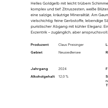
Helles Goldgelb mit leicht trübem Schimme
komplex und tief: Zitruszesten, weiße Blüte
eine salzige, kräutrige Mineralität. Am Gaum
vielschichtig: feine Gerbstoffe, lebendige Sä
puristischer Abgang mit kühler Eleganz. Ei
Exzentrik – zugänglich, aber anspruchsvoll
Produzent
Claus Preisinger
L
Gebiet
Neusiedlersee
R
Jahrgang
2024
F
Alkoholgehalt
12,0 %
S
r
T