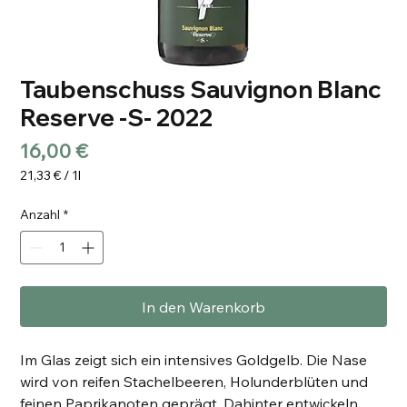
Taubenschuss Sauvignon Blanc
Reserve -S- 2022
Preis
16,00 €
21,33 €
/
1l
21,33 €
pro
Anzahl
*
1
Liter
In den Warenkorb
Im Glas zeigt sich ein intensives Goldgelb. Die Nase
wird von reifen Stachelbeeren, Holunderblüten und
feinen Paprikanoten geprägt. Dahinter entwickeln