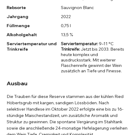
Rebsorte
Sauvignon Blanc
Jahrgang
2022
Füllmenge
0,75 l
Alkoholgehalt
13,5 %
Serviertemperatur und
Serviertemperatur:
9–11 °C
Trinkreife
Trinkreife:
Jetzt bis 2033. Bereits
heute komplex und
ausdrucksstark. Mit weiterer
Flaschenreife gewinnt der Wein
zusätzlich an Tiefe und Finesse.
Ausbau
Die Trauben für diese Reserve stammen aus der kühlen Ried
Höbertsgrub mit kargen, sandigen Lössböden. Nach
selektiver Handlese im Oktober 2022 erfolgte eine bis zu 16-
stündige Maischestandzeit, um zusätzliche Aromatik und
Struktur zu gewinnen. Die spontane Vergärung im Stahltank
sowie die anschließende 24-monatige Hefelagerung verleihen
dem Wein Tiefe, Cremigkeit und Komplexität.