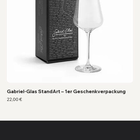
Gabriel-Glas StandArt – 1er Geschenkverpackung
Ga
Preis
Pre
22,00 €
41,