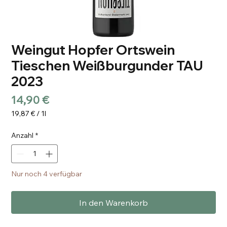
Weingut Hopfer Ortswein
Tieschen Weißburgunder TAU
2023
Preis
14,90 €
19,87 €
/
1l
19,87 €
pro
Anzahl
*
1
Liter
Nur noch 4 verfügbar
In den Warenkorb