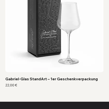
Gabriel-Glas StandArt – 1er Geschenkverpackung
Ga
Preis
Pre
22,00 €
41,