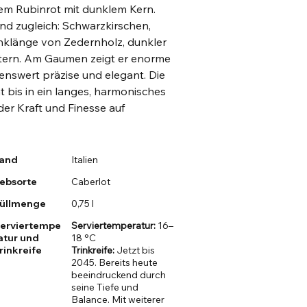
tem Rubinrot mit dunklem Kern.
end zugleich: Schwarzkirschen,
Anklänge von Zedernholz, dunkler
tern. Am Gaumen zeigt er enorme
enswert präzise und elegant. Die
t bis in ein langes, harmonisches
der Kraft und Finesse auf
and
Italien
ebsorte
Caberlot
üllmenge
0,75 l
erviertempe
Serviertemperatur:
16–
atur und
18 °C
rinkreife
Trinkreife:
Jetzt bis
2045. Bereits heute
beeindruckend durch
seine Tiefe und
Balance. Mit weiterer