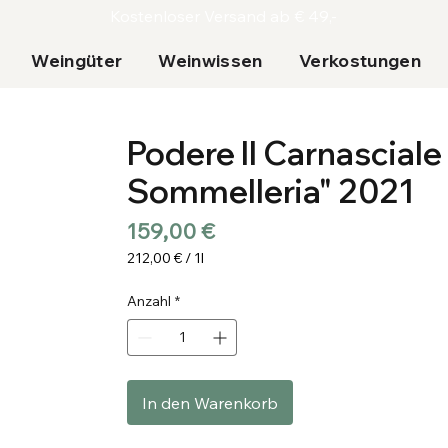
Kostenloser Versand ab € 49,-
Weingüter
Weinwissen
Verkostungen
Podere Il Carnasciale 
Sommelleria" 2021
Preis
159,00 €
212,00 €
/
1l
212,00 €
pro
Anzahl
*
1
Liter
In den Warenkorb