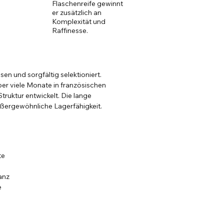
Flaschenreife gewinnt
er zusätzlich an
Komplexität und
Raffinesse.
en und sorgfältig selektioniert.
er viele Monate in französischen
truktur entwickelt. Die lange
außergewöhnliche Lagerfähigkeit.
te
anz
e