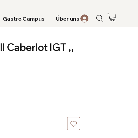
Gastro Campus
Über uns
Il Caberlot IGT ,,