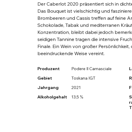
Der Caberlot 2020 präsentiert sich in dich
Das Bouquet ist vielschichtig und faszinier
Brombeeren und Cassis treffen auf feine 
Schokolade, Tabak und mediterranen Kräu
Konzentration, bleibt dabei jedoch bemerk
seidigen Tannine tragen die intensive Fruch
Finale. Ein Wein von großer Persönlichkeit, 
beeindruckende Weise vereint.
Produzent
Podere Il Carnasciale
L
Gebiet
Toskana IGT
R
Jahrgang
2021
F
Alkoholgehalt
13,5 %
S
r
T