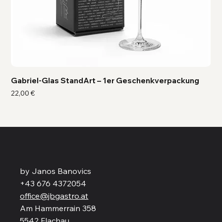
Gabriel-Glas StandArt – 1er Geschenkverpackung
Ga
Preis
Pre
22,00 €
41,
by Janos Banovics
+43 676 4372054
office@jbgastro.at
Am Hammerrain 358
5542 Flachau