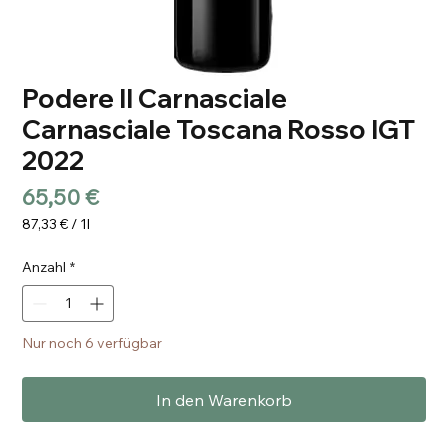
Podere Il Carnasciale
Carnasciale Toscana Rosso IGT
2022
Preis
65,50 €
87,33 €
/
1l
87,33 €
pro
Anzahl
*
1
Liter
Nur noch 6 verfügbar
In den Warenkorb