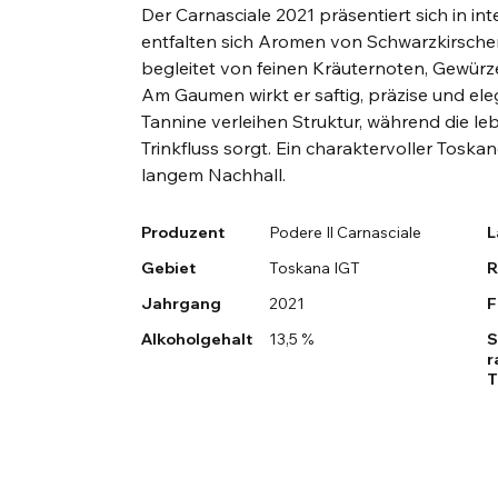
Der Carnasciale 2021 präsentiert sich in in
entfalten sich Aromen von Schwarzkirsch
begleitet von feinen Kräuternoten, Gewür
Am Gaumen wirkt er saftig, präzise und ele
Tannine verleihen Struktur, während die le
Trinkfluss sorgt. Ein charaktervoller Tosk
langem Nachhall.
Produzent
Podere Il Carnasciale
L
Gebiet
Toskana IGT
R
Jahrgang
2021
F
Alkoholgehalt
13,5 %
S
r
T