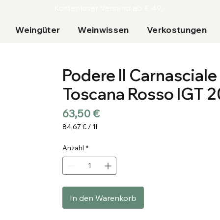
Kostenloser Versand ab € 49,-
Weingüter
Weinwissen
Verkostungen
Podere Il Carnasciale
Toscana Rosso IGT 2
Preis
63,50 €
84,67 €
/
1l
84,67 €
pro
Anzahl
*
1
Liter
In den Warenkorb