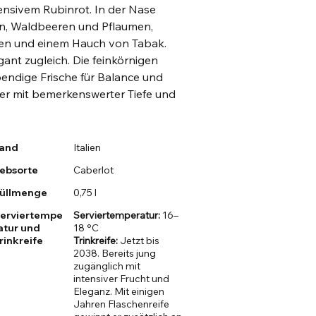
tensivem Rubinrot. In der Nase
en, Waldbeeren und Pflaumen,
zen und einem Hauch von Tabak.
gant zugleich. Die feinkörnigen
bendige Frische für Balance und
aner mit bemerkenswerter Tiefe und
and
Italien
ebsorte
Caberlot
üllmenge
0,75 l
erviertempe
Serviertemperatur:
16–
atur und
18 °C
rinkreife
Trinkreife:
Jetzt bis
2038. Bereits jung
zugänglich mit
intensiver Frucht und
Eleganz. Mit einigen
Jahren Flaschenreife