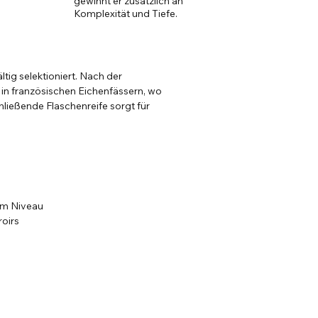
gewinnt er zusätzlich an
Komplexität und Tiefe.
ig selektioniert. Nach der
 in französischen Eichenfässern, wo
chließende Flaschenreife sorgt für
tem Niveau
roirs