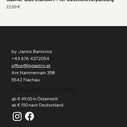
Preis
Pre
22,00 €
41,
by Janos Banovics
+43 676 4372054
office@jbgastro.at
Am Hammerrain 358
5542 Flachau
VERSANDKOSTENFREI
ab € 49,00 in Österreich
ab € 150 nach Deutschland