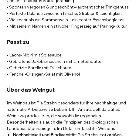
• Rosé – charaktervoll & geradlinig
• Spontan vergoren & ungeschönt – authentischer Trinkgenuss
• Perfekte Balance zwischen Frische, Struktur & Leichtigkeit
• Viel mehr als ein Sommerwein – ein echter Essensbegleiter
• Mit seinem Namen ein stilvoller Fingerzeig auf Pairing-Kultur
Passt zu
• Lachs-Nigiri mit Sojasauce
• Gebratene Jakobsmuscheln mit Limettenbutter
• Gebeizte Forelle mit Dillschaum
• Fenchel-Orangen-Salat mit Olivenöl
Über das Weingut
Im Weinbau ist Pia Strehn besonders für ihre nachhaltige und
naturnahe Arbeitsweise bekannt. Ihr Ansatz zielt darauf ab,
Weine zu produzieren, die sowohl die regionalen
Besonderheiten als auch die Prinzipien des ökologischen
Landbaus widerspiegeln. Im Detail umfasst ihr Weinbau:
Nachhaltigkeit und Biodiversität:
Pia Strehn legt großen