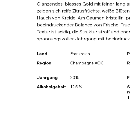
Glänzendes, blasses Gold mit feiner, lang 
zeigen sich reife Zitrusfrüchte, weiße Blüt
Hauch von Kreide. Am Gaumen kristallin, pr
beeindruckender Balance von Frische, Fruch
Textur ist seidig, die Struktur straff und en
spannungsvoller Jahrgang mit beeindruck
Land
Frankreich
P
Region
Champagne AOC
R
Jahrgang
2015
F
Alkoholgehalt
12,5 %
S
r
T