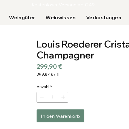
Kostenloser Versand ab € 49,-
Weingüter
Weinwissen
Verkostungen
Louis Roederer Crista
Champagner
Preis
299,90 €
399,87 €
/
1l
399,87 €
pro
Anzahl
*
1
Liter
In den Warenkorb