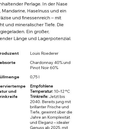
anhaltender Perlage. In der Nase
en, Mandarine, Haselnuss und ein
äzise und finessenreich – mit
t und mineralischer Tiefe. Die
ergiegeladen. Ein großer,
ender Länge und Lagerpotenzial.
roduzent
Louis Roederer
ebsorte
Chardonnay 40% und
Pinot Noir 60%
üllmenge
0,75 l
erviertempe
Empfohlene
atur und
Temperatur:
10–12 °C
rinkreife
Trinkreife:
Jetzt bis
2040. Bereits jung mit
brillanter Frische und
Tiefe, gewinnt über die
Jahre an Komplexität
und Eleganz – idealer
Genuss ab 2025, mit