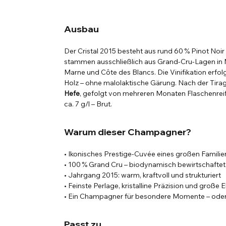
Ausbau
Der Cristal 2015 besteht aus rund 60 % Pinot No
stammen ausschließlich aus Grand-Cru-Lagen in 
Marne und Côte des Blancs. Die Vinifikation erfolgt
Holz – ohne malolaktische Gärung. Nach der Tirag
Hefe
, gefolgt von mehreren Monaten Flaschenr
ca. 7 g/l – Brut.
Warum dieser Champagner?
• Ikonisches Prestige-Cuvée eines großen Famili
• 100 % Grand Cru – biodynamisch bewirtschaftet
• Jahrgang 2015: warm, kraftvoll und strukturiert
• Feinste Perlage, kristalline Präzision und große 
• Ein Champagner für besondere Momente – oder 
Passt zu