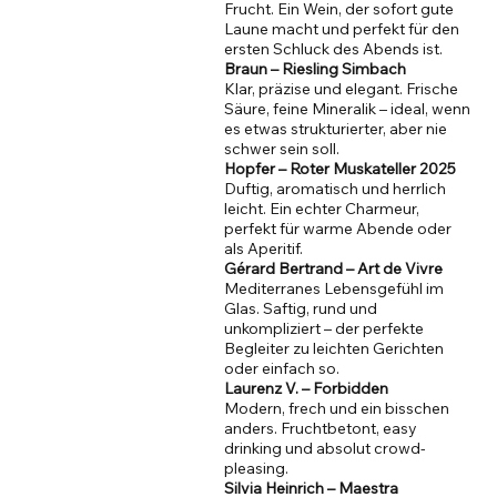
Frucht. Ein Wein, der sofort gute
Laune macht und perfekt für den
ersten Schluck des Abends ist.
Braun – Riesling Simbach
Klar, präzise und elegant. Frische
Säure, feine Mineralik – ideal, wenn
es etwas strukturierter, aber nie
schwer sein soll.
Hopfer – Roter Muskateller 2025
Duftig, aromatisch und herrlich
leicht. Ein echter Charmeur,
perfekt für warme Abende oder
als Aperitif.
Gérard Bertrand – Art de Vivre
Mediterranes Lebensgefühl im
Glas. Saftig, rund und
unkompliziert – der perfekte
Begleiter zu leichten Gerichten
oder einfach so.
Laurenz V. – Forbidden
Modern, frech und ein bisschen
anders. Fruchtbetont, easy
drinking und absolut crowd-
pleasing.
Silvia Heinrich – Maestra