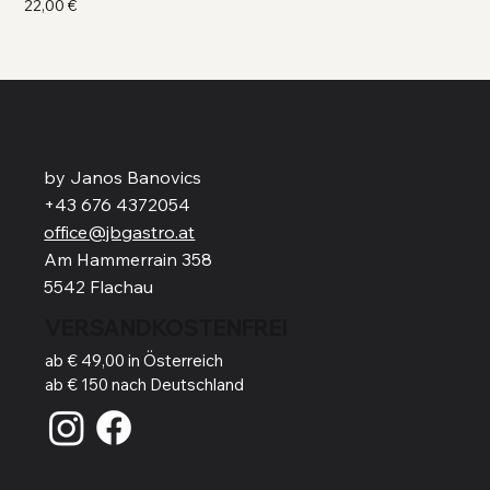
Preis
Pre
22,00 €
41,
by Janos Banovics
+43 676 4372054
office@jbgastro.at
Am Hammerrain 358
5542 Flachau
VERSANDKOSTENFREI
ab € 49,00 in Österreich
ab € 150 nach Deutschland