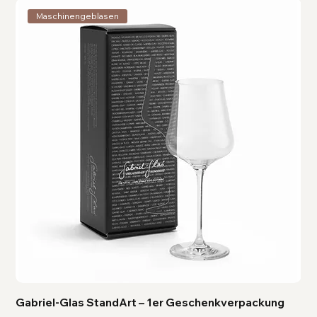
Maschinengeblasen
Gabriel-Glas StandArt – 1er Geschenkverpackung
Ga