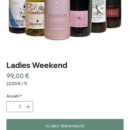
Ladies Weekend
Preis
99,00 €
22,00 €
/
1l
22,00 €
pro
Anzahl
*
1
Liter
In den Warenkorb