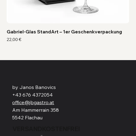
Gabriel-Glas StandArt – 1er Geschenkverpackung
Ga
Preis
Pre
22,00 €
41,
by Janos Banovics
+43 676 4372054
office@jbgastro.at
Am Hammerrain 358
5542 Flachau
VERSANDKOSTENFREI