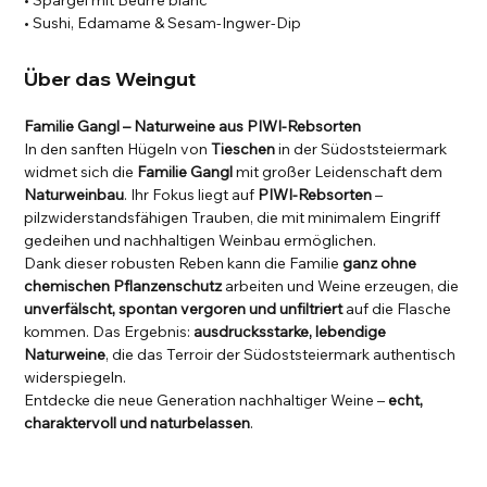
• Spargel mit Beurre blanc
• Sushi, Edamame & Sesam-Ingwer-Dip
Über das Weingut
Familie Gangl – Naturweine aus PIWI-Rebsorten
In den sanften Hügeln von
Tieschen
in der Südoststeiermark
widmet sich die
Familie Gangl
mit großer Leidenschaft dem
Naturweinbau
. Ihr Fokus liegt auf
PIWI-Rebsorten
–
pilzwiderstandsfähigen Trauben, die mit minimalem Eingriff
gedeihen und nachhaltigen Weinbau ermöglichen.
Dank dieser robusten Reben kann die Familie
ganz ohne
chemischen Pflanzenschutz
arbeiten und Weine erzeugen, die
unverfälscht, spontan vergoren und unfiltriert
auf die Flasche
kommen. Das Ergebnis:
ausdrucksstarke, lebendige
Naturweine
, die das Terroir der Südoststeiermark authentisch
widerspiegeln.
Entdecke die neue Generation nachhaltiger Weine –
echt,
charaktervoll und naturbelassen
.