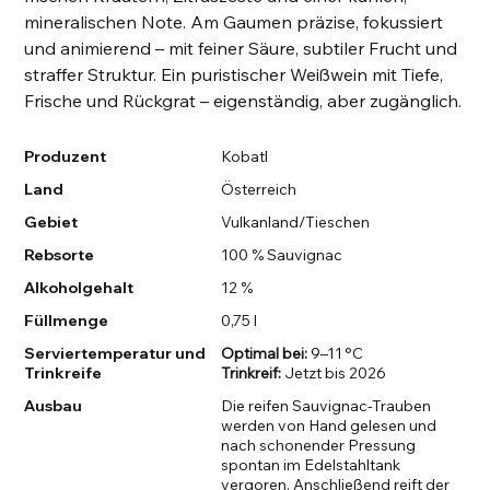
mineralischen Note. Am Gaumen präzise, fokussiert
und animierend – mit feiner Säure, subtiler Frucht und
straffer Struktur. Ein puristischer Weißwein mit Tiefe,
Frische und Rückgrat – eigenständig, aber zugänglich.
Produzent
Kobatl
Land
Österreich
Gebiet
Vulkanland/Tieschen
Rebsorte
100 % Sauvignac
Alkoholgehalt
12 %
Füllmenge
0,75 l
Serviertemperatur und
Optimal bei:
9–11 °C
Trinkreife
Trinkreif:
Jetzt bis 2026
Ausbau
Die reifen Sauvignac-Trauben
werden von Hand gelesen und
nach schonender Pressung
spontan im Edelstahltank
vergoren. Anschließend reift der