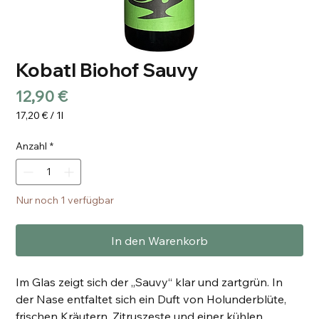
Kobatl Biohof Sauvy
Preis
12,90 €
17,20 €
/
1l
17,20 €
pro
Anzahl
*
1
Liter
Nur noch 1 verfügbar
In den Warenkorb
Im Glas zeigt sich der „Sauvy“ klar und zartgrün. In
der Nase entfaltet sich ein Duft von Holunderblüte,
frischen Kräutern, Zitruszeste und einer kühlen,