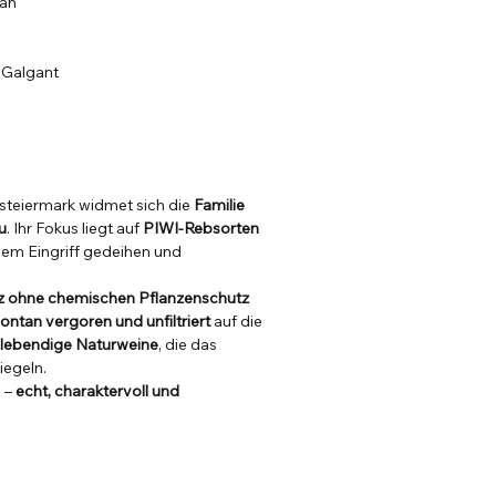
ian
 Galgant
steiermark widmet sich die
Familie
u
. Ihr Fokus liegt auf
PIWI-Rebsorten
lem Eingriff gedeihen und
z ohne chemischen Pflanzenschutz
ontan vergoren und unfiltriert
auf die
 lebendige Naturweine
, die das
iegeln.
e –
echt, charaktervoll und