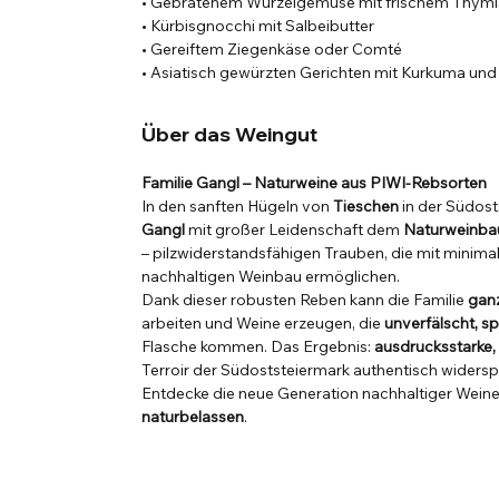
• Gebratenem Wurzelgemüse mit frischem Thym
• Kürbisgnocchi mit Salbeibutter
• Gereiftem Ziegenkäse oder Comté
• Asiatisch gewürzten Gerichten mit Kurkuma und
Über das Weingut
Familie Gangl – Naturweine aus PIWI-Rebsorten
In den sanften Hügeln von
Tieschen
in der Südost
Gangl
mit großer Leidenschaft dem
Naturweinba
– pilzwiderstandsfähigen Trauben, die mit minima
nachhaltigen Weinbau ermöglichen.
Dank dieser robusten Reben kann die Familie
gan
arbeiten und Weine erzeugen, die
unverfälscht, sp
Flasche kommen. Das Ergebnis:
ausdrucksstarke,
Terroir der Südoststeiermark authentisch widersp
Entdecke die neue Generation nachhaltiger Wein
naturbelassen
.