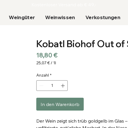
Kostenloser Versand ab € 49,-
Weingüter
Weinwissen
Verkostungen
Kobatl Biohof Out of
Preis
18,80 €
25,07 €
/
1l
25,07 €
pro
Anzahl
*
1
Liter
In den Warenkorb
Der Wein zeigt sich trüb goldgelb im Glas – 
unfiltrierte, natürliche Machart. In der Na