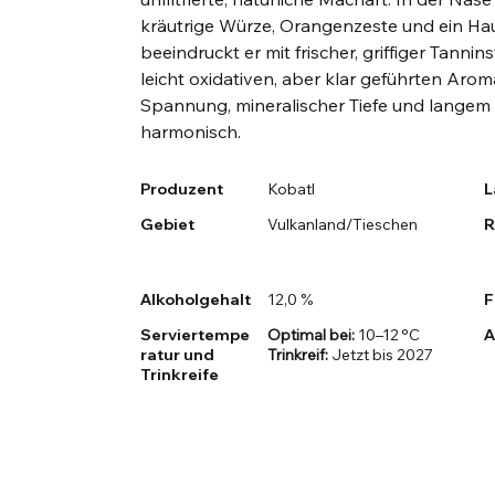
kräutrige Würze, Orangenzeste und ein 
beeindruckt er mit frischer, griffiger Tannins
leicht oxidativen, aber klar geführten Aroma
Spannung, mineralischer Tiefe und langem N
harmonisch.
Produzent
Kobatl
L
Gebiet
Vulkanland/Tieschen
R
Alkoholgehalt
12,0 %
F
Serviertempe
Optimal bei:
10–12 °C
A
ratur und
Trinkreif:
Jetzt bis 2027
Trinkreife