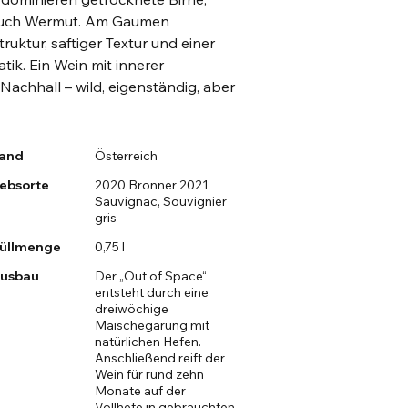
Hauch Wermut. Am Gaumen
truktur, saftiger Textur und einer
tik. Ein Wein mit innerer
achhall – wild, eigenständig, aber
and
Österreich
ebsorte
2020 Bronner 2021
Sauvignac, Souvignier
gris
üllmenge
0,75 l
usbau
Der „Out of Space“
entsteht durch eine
dreiwöchige
Maischegärung mit
natürlichen Hefen.
Anschließend reift der
Wein für rund zehn
Monate auf der
Vollhefe in gebrauchten