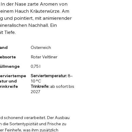
n. In der Nase zarte Aromen von
nd einem Hauch Kräuterwürze. Am
ig und pointiert, mit animierender
ineralischen Nachhall. Ein
t Tiefe.
and
Österreich
ebsorte
Roter Veltliner
üllmenge
0,75 l
erviertempe
Serviertemperatur:
8–
atur und
10 °C
rinkreife
Trinkreife:
ab sofort bis
2027
nd schonend verarbeitet. Der Ausbau
m die Sortentypizität und Frische zu
r Feinhefe, was ihm zusätzlich