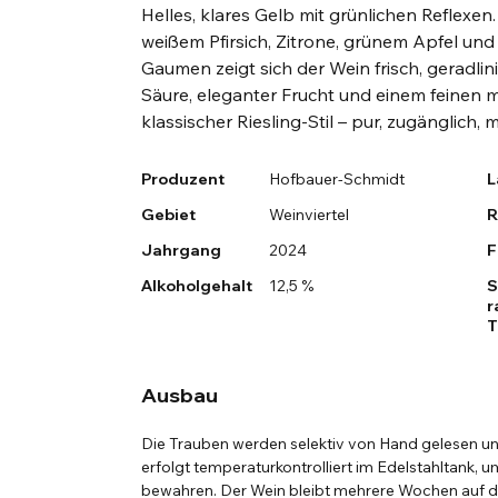
Helles, klares Gelb mit grünlichen Reflexe
weißem Pfirsich, Zitrone, grünem Apfel u
Gaumen zeigt sich der Wein frisch, geradlin
Säure, eleganter Frucht und einem feinen m
klassischer Riesling-Stil – pur, zugänglich, mi
Produzent
Hofbauer-Schmidt
L
Gebiet
Weinviertel
R
Jahrgang
2024
F
Alkoholgehalt
12,5 %
S
r
T
Ausbau
Die Trauben werden selektiv von Hand gelesen u
erfolgt temperaturkontrolliert im Edelstahltank, u
bewahren. Der Wein bleibt mehrere Wochen auf de