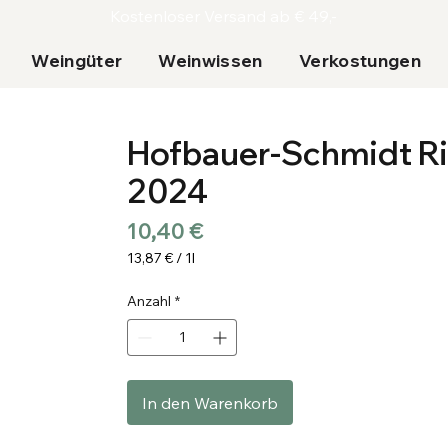
Kostenloser Versand ab € 49,-
Weingüter
Weinwissen
Verkostungen
Hofbauer-Schmidt Rie
2024
Preis
10,40 €
13,87 €
/
1l
13,87 €
pro
Anzahl
*
1
Liter
In den Warenkorb