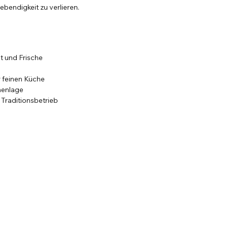
ebendigkeit zu verlieren.
ht und Frische
l
ur feinen Küche
henlage
 Traditionsbetrieb