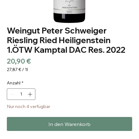
Weingut Peter Schweiger
Riesling Ried Heiligenstein
1.ÖTW Kamptal DAC Res. 2022
Preis
20,90 €
27,87 €
/
1l
27,87 €
pro
Anzahl
*
1
Liter
Nur noch 4 verfügbar
In den Warenkorb