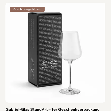
Maschinengeblasen
Gabriel-Glas StandArt – 1er Geschenkverpackung
Ga