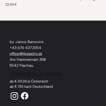
Preis
Pre
22,00 €
41,
by Janos Banovics
+43 676 4372054
office@jbgastro.at
Am Hammerrain 358
5542 Flachau
VERSANDKOSTENFREI
ab € 49,00 in Österreich
ab € 150 nach Deutschland