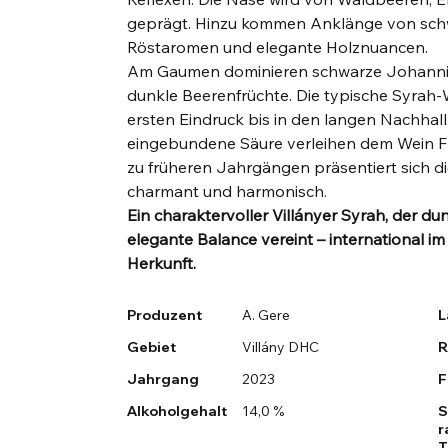
geprägt. Hinzu kommen Anklänge von schw
Röstaromen und elegante Holznuancen.
Am Gaumen dominieren schwarze Johanni
dunkle Beerenfrüchte. Die typische Syrah
ersten Eindruck bis in den langen Nachhall
eingebundene Säure verleihen dem Wein Fr
zu früheren Jahrgängen präsentiert sich d
charmant und harmonisch.
Ein charaktervoller Villányer Syrah, der du
elegante Balance vereint – international im
Herkunft.
Produzent
A. Gere
L
Gebiet
Villány DHC
R
Jahrgang
2023
F
Alkoholgehalt
14,0 %
S
r
T