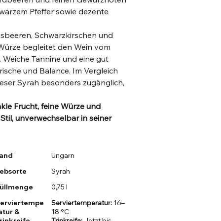
arzem Pfeffer sowie dezente
sbeeren, Schwarzkirschen und
-Würze begleitet den Wein vom
. Weiche Tannine und eine gut
ische und Balance. Im Vergleich
ieser Syrah besonders zugänglich,
nkle Frucht, feine Würze und
 Stil, unverwechselbar in seiner
and
Ungarn
ebsorte
Syrah
üllmenge
0,75 l
erviertempe
Serviertemperatur:
16–
atur &
18 °C
rinkreife
Trinkreife:
Jetzt bis