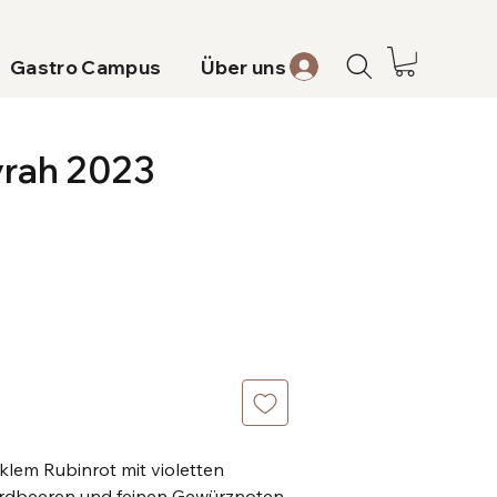
Gastro Campus
Über uns
yrah 2023
nklem Rubinrot mit violetten
Erdbeeren und feinen Gewürznoten