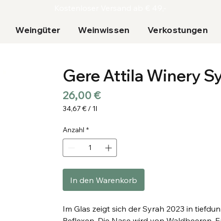
Kostenloser Versand ab € 49,-
Weingüter
Weinwissen
Verkostungen
Gere Attila Winery S
Preis
26,00 €
34,67 €
/
1l
34,67 €
pro
Anzahl
*
1
Liter
In den Warenkorb
Im Glas zeigt sich der Syrah 2023 in tiefdu
Reflexen. Die Nase wird von Waldbeeren, 