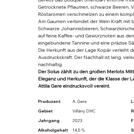
Getrocknete Pflaumen, schwarze Beeren, Van
Röstaromen verschmelzen zu einem komple
Am Gaumen verbindet der Wein Kraft mit 
Schwarze Johannisbeeren, Schwarzkirsche
auf feine Kaffee- und Gewürznoten aus dem 
eingebundene Tannine und eine präzise Sä
Die Herkunft aus der Lage Kopár verleiht d
Ausdruckskraft. Der Nachhall ist lang, vie
nachhaltig.
Der Solus zählt zu den großen Merlots Mitte
Eleganz und Herkunft, der die Klasse der 
Attila Gere eindrucksvoll vereint.
Produzent
A. Gere
L
Gebiet
Villány DHC
R
Jahrgang
2023
F
Alkoholgehalt
14,5 %
S