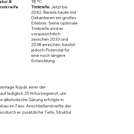
atur &
18 °C
rinkreife
Trinkreife:
Jetzt bis
2042. Bereits heute mit
Dekantieren ein großes
Erlebnis. Seine optimale
Trinkreife wird er
voraussichtlich
zwischen 2033 und
2038 erreichen, besitzt
jedoch Potenzial für
eine noch längere
Entwicklung.
enlage Kopár, einer der
uf lediglich 25 hl/ha begrenzt, um
ie alkoholische Gärung erfolgte in
bau im Fass. Anschließend reifte der
odurch er zusätzliche Tiefe, Struktur