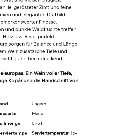
ille, gerösteter Zimt und feine
xen und eleganten Duftbild.
bemerkenswerter Finesse.
n und dunkle Waldfrüchte treffen
Holzfass. Reife, perfekt
ure sorgen für Balance und Länge.
em Wein zusätzliche Tiefe und
lschichtig und beeindruckend
leuropas. Ein Wein voller Tiefe,
Lage Kopár und die Handschrift von
and
Ungarn
ebsorte
Merlot
üllmenge
0,75 l
erviertempe
Serviertemperatur:
16–