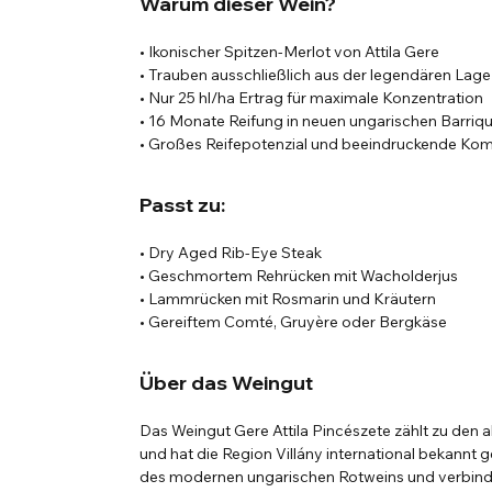
Warum dieser Wein?
• Ikonischer Spitzen-Merlot von Attila Gere
• Trauben ausschließlich aus der legendären Lag
• Nur 25 hl/ha Ertrag für maximale Konzentration
• 16 Monate Reifung in neuen ungarischen Barriq
• Großes Reifepotenzial und beeindruckende Kom
Passt zu:
• Dry Aged Rib-Eye Steak
• Geschmortem Rehrücken mit Wacholderjus
• Lammrücken mit Rosmarin und Kräutern
• Gereiftem Comté, Gruyère oder Bergkäse
Über das Weingut
Das Weingut Gere Attila Pincészete zählt zu den
und hat die Region Villány international bekannt ge
des modernen ungarischen Rotweins und verbinde