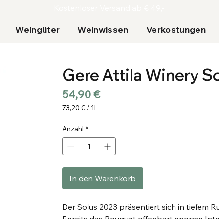
Kostenloser Versand ab € 49,-
Weingüter
Weinwissen
Verkostungen
Gere Attila Winery S
Preis
54,90 €
73,20 €
/
1l
73,20 €
pro
Anzahl
*
1
Liter
In den Warenkorb
Der Solus 2023 präsentiert sich in tiefem Ru
Bereits das Bouquet offenbart enorme Inten