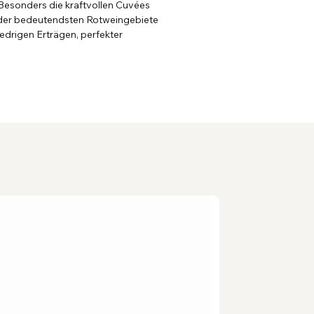
 Besonders die kraftvollen Cuvées
 der bedeutendsten Rotweingebiete
iedrigen Erträgen, perfekter
Maschineng