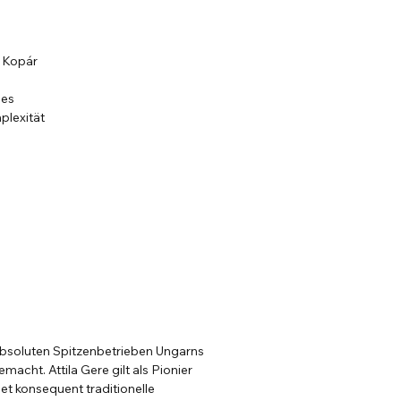
e Kopár
ues
plexität
 absoluten Spitzenbetrieben Ungarns
macht. Attila Gere gilt als Pionier
t konsequent traditionelle