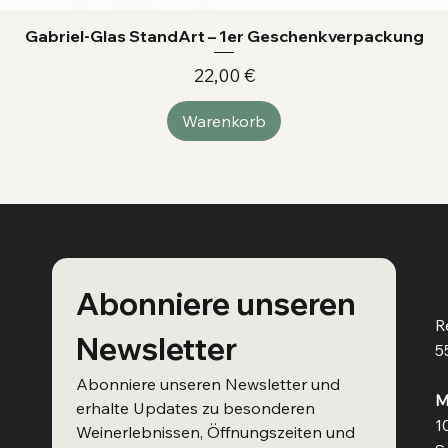
Gabriel-Glas StandArt – 1er Geschenkverpackung
Preis
22,00 €
Warenkorb
V
Abonniere unseren 
R
Newsletter
5
Abonniere unseren Newsletter und 
M
erhalte Updates zu besonderen 
1
Weinerlebnissen, Öffnungszeiten und 