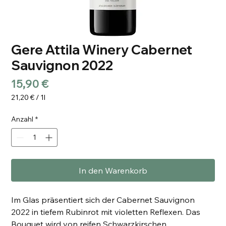
Gere Attila Winery Cabernet
Sauvignon 2022
Preis
15,90 €
21,20 €
/
1l
21,20 €
pro
Anzahl
*
1
Liter
In den Warenkorb
Im Glas präsentiert sich der Cabernet Sauvignon
2022 in tiefem Rubinrot mit violetten Reflexen. Das
Bouquet wird von reifen Schwarzkirschen,