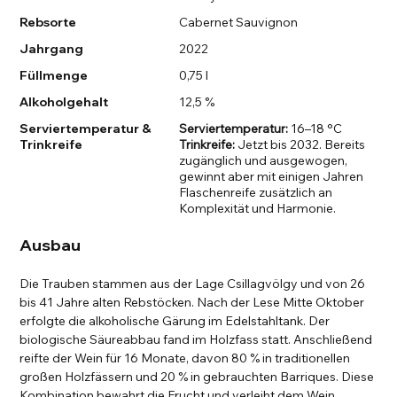
Rebsorte
Cabernet Sauvignon
Jahrgang
2022
Füllmenge
0,75 l
Alkoholgehalt
12,5 %
Serviertemperatur &
Serviertemperatur:
16–18 °C
Trinkreife
Trinkreife:
Jetzt bis 2032. Bereits
zugänglich und ausgewogen,
gewinnt aber mit einigen Jahren
Flaschenreife zusätzlich an
Komplexität und Harmonie.
Ausbau
Die Trauben stammen aus der Lage Csillagvölgy und von 26
bis 41 Jahre alten Rebstöcken. Nach der Lese Mitte Oktober
erfolgte die alkoholische Gärung im Edelstahltank. Der
biologische Säureabbau fand im Holzfass statt. Anschließend
reifte der Wein für 16 Monate, davon 80 % in traditionellen
großen Holzfässern und 20 % in gebrauchten Barriques. Diese
Kombination bewahrt die Frucht und verleiht dem Wein