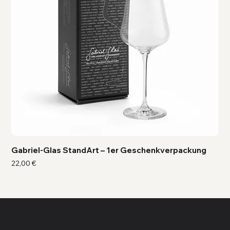
Gabriel-Glas StandArt – 1er Geschenkverpackung
Ga
Preis
Pre
22,00 €
41,