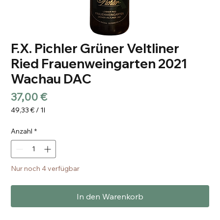
F.X. Pichler Grüner Veltliner
Ried Frauenweingarten 2021
Wachau DAC
Preis
37,00 €
49,33 €
/
1l
49,33 €
pro
Anzahl
*
1
Liter
Nur noch 4 verfügbar
In den Warenkorb