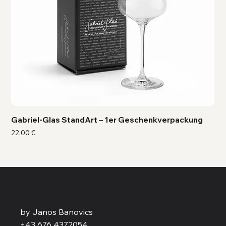
Gabriel-Glas StandArt – 1er Geschenkverpackung
Ga
Preis
Pre
22,00 €
41,
by Janos Banovics
+43 676 4372054