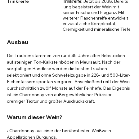
Trinkreife
Trinkreife:
Jetzt bis 2038. Bereits
jung begeistert der Wein mit
seiner Frische und Eleganz. Mit
weiterer Flaschenreife entwickelt
er zusätzliche Komplexität,
Cremigkeit und mineralische Tiefe.
Ausbau
Die Trauben stammen von rund 45 Jahre alten Rebstöcken
auf steinigen Ton-Kalksteinböden in Meursault. Nach der
sorgfältigen Handlese werden die besten Trauben
selektioniert und ohne Schwefelzugabe in 228- und 500-Liter-
Eichenfässern spontan vergoren. Anschließend reift der Wein
durchschnittlich zwölf Monate auf der Feinhefe. Das Ergebnis
ist ein Chardonnay von außergewöhnlicher Präzision,
cremiger Textur und großer Ausdruckskraft.
Warum dieser Wein?
• Chardonnay aus einer der berühmtesten Weißwein-
Appellationen Burgunds.