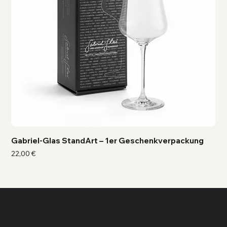
Gabriel-Glas StandArt – 1er Geschenkverpackung
Ga
Preis
Pre
22,00 €
41,