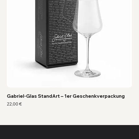
Gabriel-Glas StandArt – 1er Geschenkverpackung
Ga
Preis
Pre
22,00 €
41,