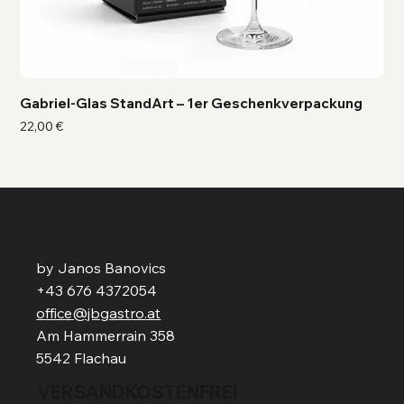
Gabriel-Glas StandArt – 1er Geschenkverpackung
Ga
Preis
Pre
22,00 €
41,
by Janos Banovics
+43 676 4372054
office@jbgastro.at
Am Hammerrain 358
5542 Flachau
VERSANDKOSTENFREI