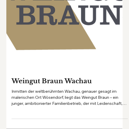
renommierten Mittelburgenland, treffen zwei herausragende
Weingüter aufeinander, die mit Leidenschaft, Erfahrung und
Fingerspitzengefühl den Charakter des Blaufränkisch in all
seinen Facetten zum Ausdruck bringen: Gober & Freinbichler.