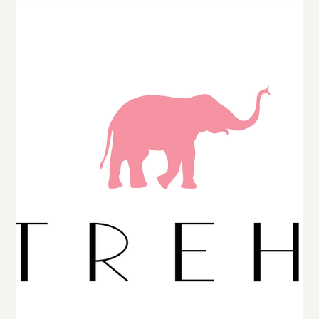
Weingut Braun Wachau
Inmitten der weltberühmten Wachau, genauer gesagt im
malerischen Ort Wösendorf, liegt das Weingut Braun – ein
junger, ambitionierter Familienbetrieb, der mit Leidenschaft,
Feingefühl und viel persönlichem Einsatz terroirgeprägte
Weine mit Tiefgang produziert.