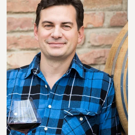
Heidi Schröck & Söhne –
Charaktervolle Weine aus Rust am
Neusiedler See
Rust am Neusiedler See gilt seit Jahrhunderten als einer der
bedeutendsten Weinorte Österreichs. Genau hier schlägt das
Herz des Weinguts Heidi Schröck & Söhne, das Tradition und
Moderne harmonisch verbindet.