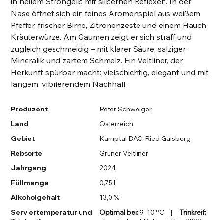
in hellem Strohgelb mit silbernen Reflexen. In der
Nase öffnet sich ein feines Aromenspiel aus weißem
Pfeffer, frischer Birne, Zitronenzeste und einem Hauch
Kräuterwürze. Am Gaumen zeigt er sich straff und
zugleich geschmeidig – mit klarer Säure, salziger
Mineralik und zartem Schmelz. Ein Veltliner, der
Herkunft spürbar macht: vielschichtig, elegant und mit
langem, vibrierendem Nachhall.
Produzent
Peter Schweiger
Land
Österreich
Gebiet
Kamptal DAC-Ried Gaisberg
Rebsorte
Grüner Veltliner
Jahrgang
2024
Füllmenge
0,75 l
Alkoholgehalt
13,0 %
Serviertemperatur und
Optimal bei:
9–10 °C |
Trinkreif: