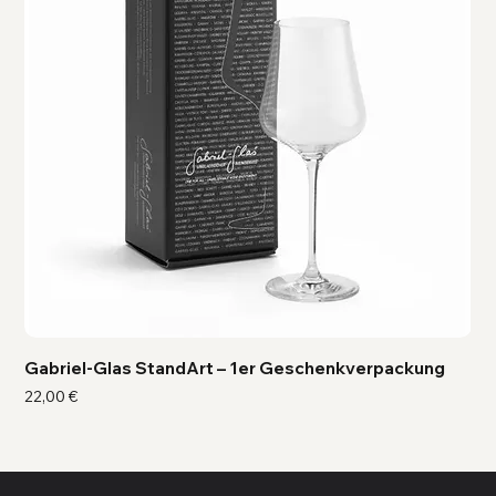
Gabriel-Glas StandArt – 1er Geschenkverpackung
Ga
Preis
Pre
22,00 €
41,