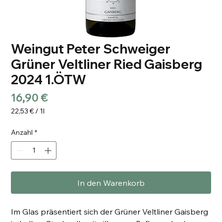
Weingut Peter Schweiger
Grüner Veltliner Ried Gaisberg
2024 1.ÖTW
Preis
16,90 €
22,53 €
/
1l
22,53 €
pro
Anzahl
*
1
Liter
In den Warenkorb
Im Glas präsentiert sich der Grüner Veltliner Gaisberg