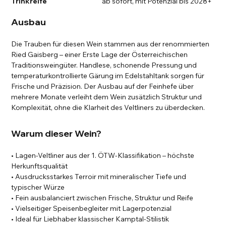
Trinkreife
ab sofort, mit Potenzial bis 2028+
Ausbau
Die Trauben für diesen Wein stammen aus der renommierten
Ried Gaisberg – einer Erste Lage der Österreichischen
Traditionsweingüter. Handlese, schonende Pressung und
temperaturkontrollierte Gärung im Edelstahltank sorgen für
Frische und Präzision. Der Ausbau auf der Feinhefe über
mehrere Monate verleiht dem Wein zusätzlich Struktur und
Komplexität, ohne die Klarheit des Veltliners zu überdecken.
Warum dieser Wein?
• Lagen-Veltliner aus der 1. ÖTW-Klassifikation – höchste
Herkunftsqualität
• Ausdrucksstarkes Terroir mit mineralischer Tiefe und
typischer Würze
• Fein ausbalanciert zwischen Frische, Struktur und Reife
• Vielseitiger Speisenbegleiter mit Lagerpotenzial
• Ideal für Liebhaber klassischer Kamptal-Stilistik