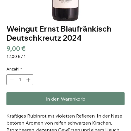
Weingut Ernst Blaufränkisch
Deutschkreutz 2024
Preis
9,00 €
12,00 €
/
1l
12,00 €
pro
Anzahl
*
1
Liter
In den Warenkorb
Kräftiges Rubinrot mit violetten Reflexen. In der Nase
betören Aromen von reifen schwarzen Kirschen,
Brombeeren, dezenten Gewürzen und einem Hauch