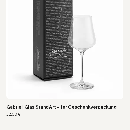
Gabriel-Glas StandArt – 1er Geschenkverpackung
Ga
Preis
Pre
22,00 €
41,