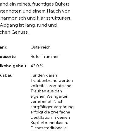
rand ein reines, fruchtiges Bukett
lütennoten und einem Hauch von
harmonisch und klar strukturiert,
 Abgang ist lang, rund und
schen Genuss.
and
Österreich
ebsorte
Roter Traminer
lkoholgehalt
42,0 %
usbau
Für den klaren
Traubenbrand werden
vollreife, aromatische
Trauben aus den
eigenen Weingärten
verarbeitet. Nach
sorgfältiger Vergärung
erfolgt die zweifache
Destillation in kleinen
Kupferbrennblasen.
Dieses traditionelle