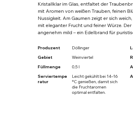
Kristallklar im Glas, entfaltet der Traubenb
mit Aromen von weißen Trauben, feinen B
Nussigkeit. Am Gaumen zeigt er sich weich, 
mit eleganter Frucht und feiner Würze. Der
angenehm mild – ein Edelbrand für puristi
Produzent
Döllinger
L
Gebiet
Weinviertel
R
Füllmenge
0,5 l
A
Serviertempe
Leicht gekühlt bei 14–16
A
ratur
°C genießen, damit sich
die Fruchtaromen
optimal entfalten.