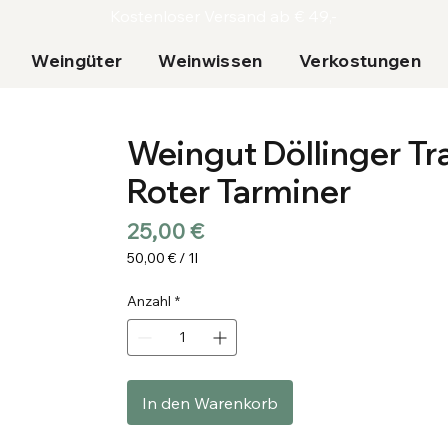
Kostenloser Versand ab € 49,-
Weingüter
Weinwissen
Verkostungen
Weingut Döllinger T
Roter Tarminer
Preis
25,00 €
50,00 €
/
1l
50,00 €
pro
Anzahl
*
1
Liter
In den Warenkorb