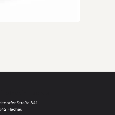
inothek in Flachau
eitdorfer Straße 341
542 Flachau