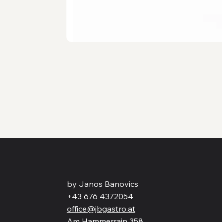
by Janos Banovics
+43 676 4372054
office@jbgastro.at
Am Hammerrain 358