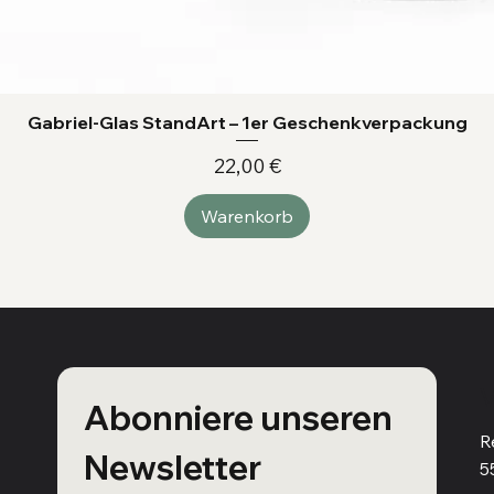
Gabriel-Glas StandArt – 1er Geschenkverpackung
Preis
22,00 €
Warenkorb
V
Abonniere unseren 
R
Newsletter
5