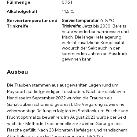
Füllmenge
0,75 l
Alkoholgehalt
11,5 %
Serviertemperatur und
Serviertemperatur:
6–8 °C
Trinkreife
Trinkreife:
Jetzt bis 2030. Bereits
heute wunderbar harmonisch und
frisch. Die lange Hefelagerung
verleiht zusätzliche Komplexität,
wodurch der Sekt auch in den
kommenden Jahren an Ausdruck
gewinnen kann.
Ausbau
Die Trauben stammen aus ausgewählten Lagen rund um
Poysdorf auf tiefgründigen Lössböden. Nach der selektiven
Handlese im September 2022 wurden die Trauben als
Ganztrauben schonend gepresst. Die Vergärung sowie eine
zehnmonatige Reifung erfolgten im Stahltank, um Frische und
Frucht optimal zu bewahren. Im August 2023 wurde der Sekt
nach der Méthode Traditionnelle zur zweiten Gärung in die
Flasche gefüllt. Nach 23 Monaten Hefelager und händischem
Abrütteln erfolgte die Degorgierung im Juli 2025.