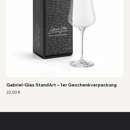
Gabriel-Glas StandArt – 1er Geschenkverpackung
Ga
Preis
Pre
22,00 €
41,