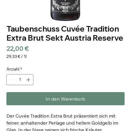
Taubenschuss Cuvée Tradition
Extra Brut Sekt Austria Reserve
Preis
22,00 €
29,33 €
/
1l
29,33 €
pro
Anzahl
*
1
Liter
In den Warenkorb
Der Cuvée Tradition Extra Brut präsentiert sich mit
feiner, anhaltender Perlage und hellem Goldgelb im
Glas. In der Nase zeigen sich frische Kräuter,