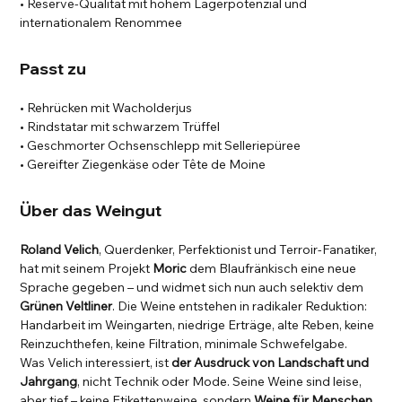
• Reserve-Qualität mit hohem Lagerpotenzial und
internationalem Renommee
Passt zu
• Rehrücken mit Wacholderjus
• Rindstatar mit schwarzem Trüffel
• Geschmorter Ochsenschlepp mit Selleriepüree
• Gereifter Ziegenkäse oder Tête de Moine
Über das Weingut
Roland Velich
, Querdenker, Perfektionist und Terroir-Fanatiker,
hat mit seinem Projekt
Moric
dem Blaufränkisch eine neue
Sprache gegeben – und widmet sich nun auch selektiv dem
Grünen Veltliner
. Die Weine entstehen in radikaler Reduktion:
Handarbeit im Weingarten, niedrige Erträge, alte Reben, keine
Reinzuchthefen, keine Filtration, minimale Schwefelgabe.
Was Velich interessiert, ist
der Ausdruck von Landschaft und
Jahrgang
, nicht Technik oder Mode. Seine Weine sind leise,
aber tief – keine Etikettenweine, sondern
Weine für Menschen