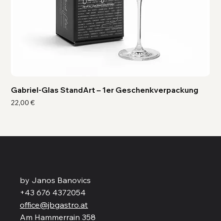
Gabriel-Glas StandArt – 1er Geschenkverpackung
Ga
Preis
Pre
22,00 €
41,
by Janos Banovics
+43 676 4372054
office@jbgastro.at
Am Hammerrain 358