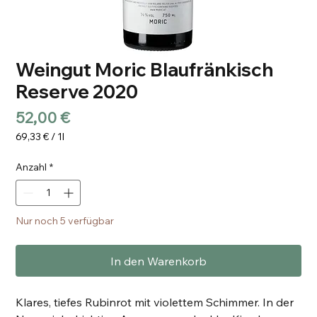
Weingut Moric Blaufränkisch
Reserve 2020
Preis
52,00 €
69,33 €
/
1l
69,33 €
pro
Anzahl
*
1
Liter
Nur noch 5 verfügbar
In den Warenkorb
Klares, tiefes Rubinrot mit violettem Schimmer. In der