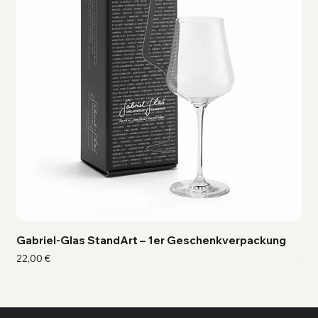
Gabriel-Glas StandArt – 1er Geschenkverpackung
Ga
Preis
Pre
22,00 €
41,