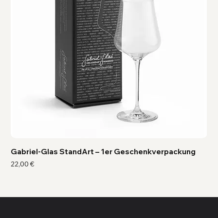
Gabriel-Glas StandArt – 1er Geschenkverpackung
Ga
Preis
Pre
22,00 €
41,