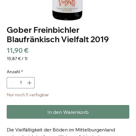
Gober Freinbichler
Blaufränkisch Vielfalt 2019
Preis
11,90 €
15,87 €
/
1l
15,87 €
pro
Anzahl
*
1
Liter
Nur noch 5 verfügbar
In den Warenkorb
Die Vielfältigkeit der Böden im Mittelburgenland