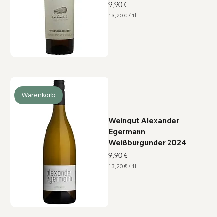
Preis
9,90 €
13,20 €
/
1l
1
3
,
2
0
€
p
r
o
1
L
Warenkorb
i
t
e
r
Weingut Alexander
Egermann
Weißburgunder 2024
Preis
9,90 €
13,20 €
/
1l
1
3
,
2
0
€
p