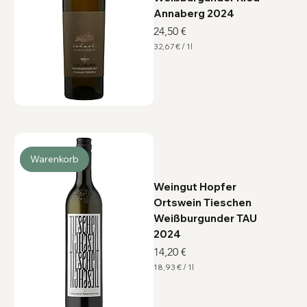
Annaberg 2024
Preis
24,50 €
32,67 €
/
1l
3
2
,
6
7
€
p
r
o
1
L
Warenkorb
i
t
e
Weingut Hopfer
r
Ortswein Tieschen
Weißburgunder TAU
2024
Preis
14,20 €
18,93 €
/
1l
1
8
,
9