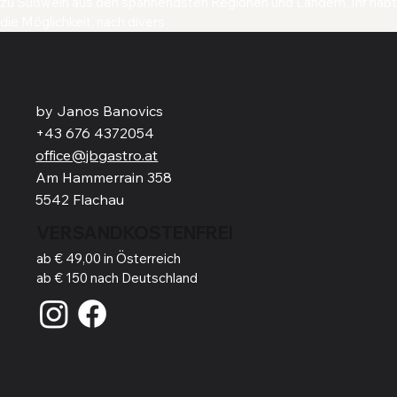
zu Süßwein aus den spannendsten Regionen und Ländern. Ihr habt
die Möglichkeit, nach divers
by Janos Banovics
+43 676 4372054
office@jbgastro.at
Am Hammerrain 358
5542 Flachau
VERSANDKOSTENFREI
ab € 49,00 in Österreich
ab € 150 nach Deutschland