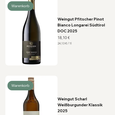
1
L
Warenkorb
i
t
e
r
Weingut Pfitscher Pinot
Bianco Longarei Südtirol
DOC 2025
Preis
18,10 €
24,13 €
/
1l
2
4
,
1
3
€
p
r
o
1
L
Warenkorb
i
t
e
r
Weingut Scharl
Weißburgunder Klassik
2025