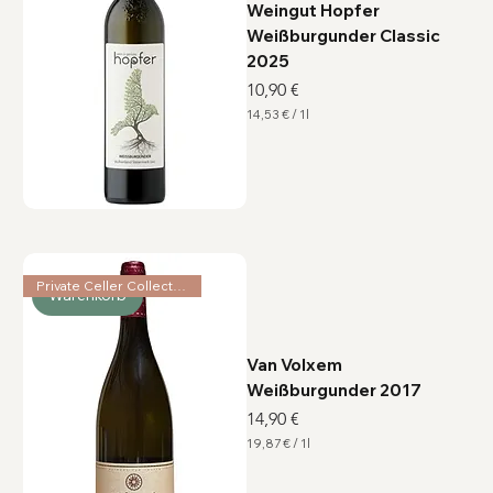
r
Weingut Hopfer
Weißburgunder Classic
2025
Preis
10,90 €
14,53 €
/
1l
1
4
,
5
3
€
p
r
o
1
Private Celler Collection
L
Warenkorb
i
t
e
r
Van Volxem
Weißburgunder 2017
Preis
14,90 €
19,87 €
/
1l
1
9
,