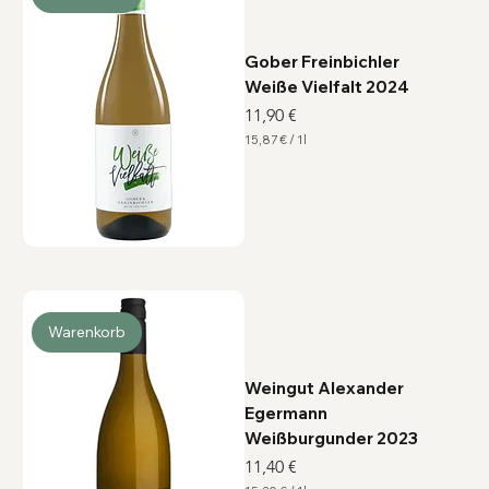
e
r
Gober Freinbichler
Weiße Vielfalt 2024
Preis
11,90 €
15,87 €
/
1l
1
5
,
8
7
€
p
r
o
1
L
i
Warenkorb
t
e
r
Weingut Alexander
Egermann
Weißburgunder 2023
Preis
11,40 €