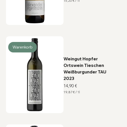
15,20 €
/
1l
1
5
,
2
0
€
p
r
o
1
L
Warenkorb
i
t
e
Weingut Hopfer
r
Ortswein Tieschen
Weißburgunder TAU
2023
Preis
14,90 €
19,87 €
/
1l
1
9
,
8
7
€
p
r