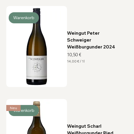
r
o
1
L
Warenkorb
i
t
e
r
Weingut Peter
Schweiger
Weißburgunder 2024
Preis
10,50 €
14,00 €
/
1l
1
4
,
0
0
€
p
r
o
1
Neu
L
Warenkorb
i
t
e
r
Weingut Scharl
Weißburgunder Ried