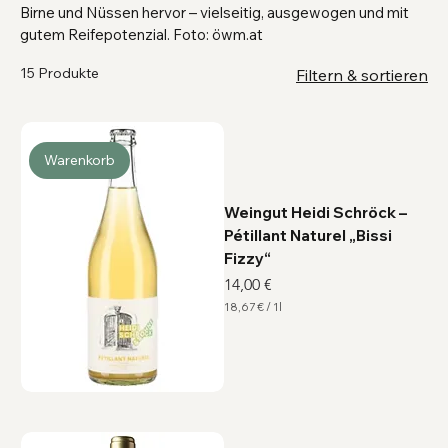
Birne und Nüssen hervor – vielseitig, ausgewogen und mit
gutem Reifepotenzial. Foto: öwm.at
15 Produkte
Filtern & sortieren
Warenkorb
Weingut Heidi Schröck –
Pétillant Naturel „Bissi
Fizzy“
Preis
14,00 €
18,67 €
/
1l
1
8
,
6
7
€
p
r
o