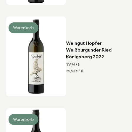
3
€
p
r
o
1
Warenkorb
L
i
t
e
Weingut Hopfer
r
Weißburgunder Ried
Königsberg 2022
Preis
19,90 €
26,53 €
/
1l
2
6
,
5
3
€
p
r
o
1
L
Warenkorb
i
t
e