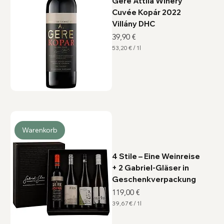
Gere Attila Winery
Cuvée Kopár 2022
Villány DHC
Preis
39,90 €
53,20 €
/
1l
5
3
,
2
0
€
p
r
o
1
L
Warenkorb
i
t
e
r
4 Stile – Eine Weinreise
+ 2 Gabriel-Gläser in
Geschenkverpackung
Preis
119,00 €
39,67 €
/
1l
3
9
,