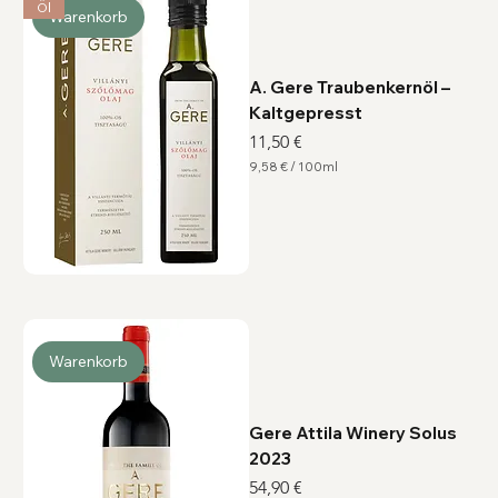
Öl
Warenkorb
A. Gere Traubenkernöl –
Kaltgepresst
Preis
11,50 €
9,58 €
/
100ml
9
,
5
8
€
p
r
o
1
0
0
M
Warenkorb
i
l
l
i
l
Gere Attila Winery Solus
i
2023
t
e
Preis
54,90 €
r