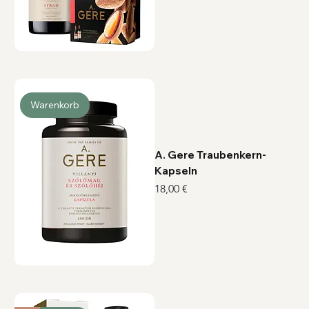
2
,
6
7
€
p
r
o
1
L
i
Warenkorb
t
e
r
A. Gere Traubenkern-
Kapseln
Preis
18,00 €