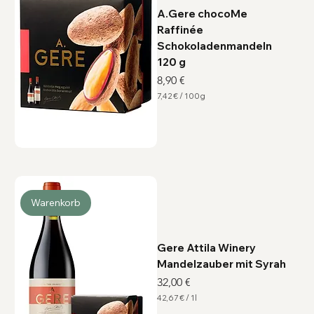
r
A.Gere chocoMe
Raffinée
Schokoladenmandeln
120 g
Preis
8,90 €
7,42 €
/
100g
7
,
4
2
€
p
r
o
1
0
Warenkorb
0
G
r
a
m
Gere Attila Winery
m
Mandelzauber mit Syrah
Preis
32,00 €
42,67 €
/
1l
4