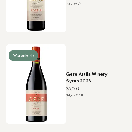
73,20 €
/
1l
7
3
,
2
0
€
p
r
o
1
L
i
Warenkorb
t
e
r
Gere Attila Winery
Syrah 2023
Preis
26,00 €
34,67 €
/
1l
3
4
,
6
7
€
p
r