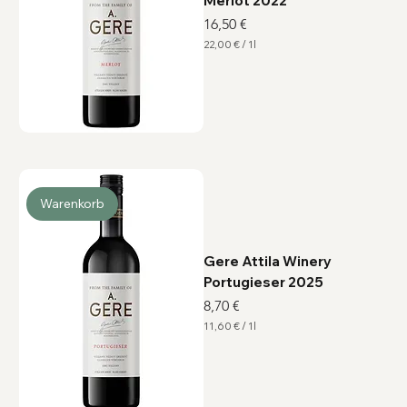
Merlot 2022
Preis
16,50 €
22,00 €
/
1l
2
2
,
0
0
€
p
r
o
1
L
i
Warenkorb
t
e
r
Gere Attila Winery
Portugieser 2025
Preis
8,70 €
11,60 €
/
1l
1
1
,
6
0