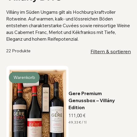
Villány im Süden Ungarns gilt als Hochburg kraftvoller
Rotweine. Auf warmen, kalk- und lössreichen Böden
entstehen charakterstarke Cuvées sowie reinsortige Weine
aus Cabernet Franc, Merlot und Kékfrankos mit Tiefe,
Eleganz und hohem Reifepotenzial.
22 Produkte
Filtern & sortieren
Warenkorb
Gere Premium
Genussbox – Villány
Edition
Preis
111,00 €
49,33 €
/
1l
4
9
,