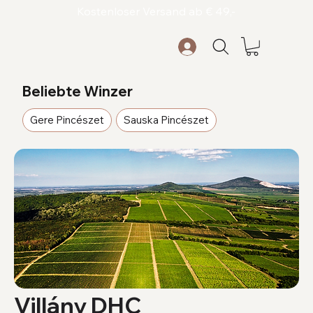
Kostenloser Versand ab € 49,-
Beliebte Winzer
Gere Pincészet
Sauska Pincészet
Villány DHC